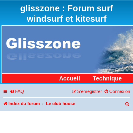
glisszone : Forum surf
windsurf et kitesurf
Accueil
Technique
FAQ
S’enregistrer
Connexion
Index du forum
Le club house
R
e
c