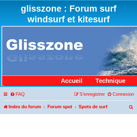
glisszone : Forum surf
windsurf et kitesurf
Accueil
Technique
FAQ
S’enregistrer
Connexion
Index du forum
Forum spot
Spots de surf
R
e
c