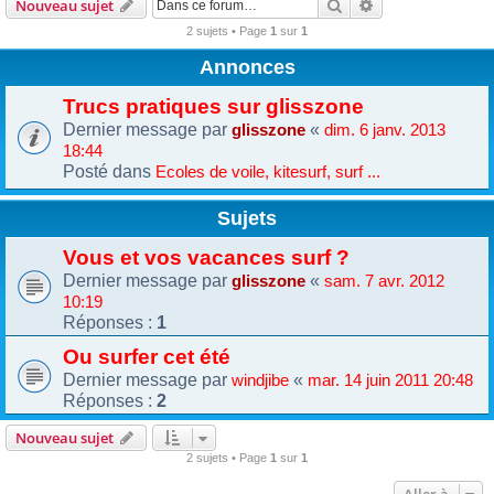
Rechercher
Recherche avanc
Nouveau sujet
2 sujets • Page
1
sur
1
Annonces
Trucs pratiques sur glisszone
Dernier message par
«
glisszone
dim. 6 janv. 2013
18:44
Posté dans
Ecoles de voile, kitesurf, surf ...
Sujets
Vous et vos vacances surf ?
Dernier message par
«
glisszone
sam. 7 avr. 2012
10:19
Réponses :
1
Ou surfer cet été
Dernier message par
«
windjibe
mar. 14 juin 2011 20:48
Réponses :
2
Nouveau sujet
2 sujets • Page
1
sur
1
Aller à