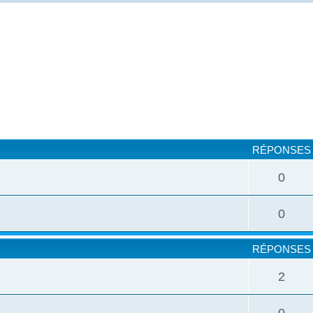
cher
cherche avancée
RÉPONSES
0
0
RÉPONSES
2
0