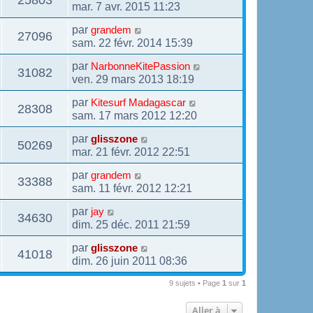
mar. 7 avr. 2015 11:23
par
grandem
27096
sam. 22 févr. 2014 15:39
par
NarbonneKitePassion
31082
ven. 29 mars 2013 18:19
par
Kitesurf Madagascar
28308
sam. 17 mars 2012 12:20
par
glisszone
50269
mar. 21 févr. 2012 22:51
par
grandem
33388
sam. 11 févr. 2012 12:21
par
jay
34630
dim. 25 déc. 2011 21:59
par
glisszone
41018
dim. 26 juin 2011 08:36
9 sujets • Page
1
sur
1
Aller à