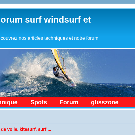
Forum surf windsurf et
couvrez nos articles techniques et notre forum
hnique
Spots
Forum
glisszone
de voile, kitesurf, surf ...