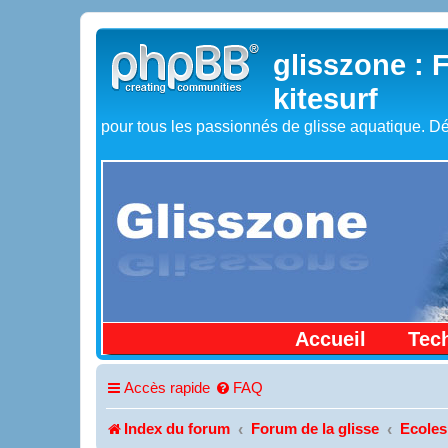
glisszone : 
kitesurf
pour tous les passionnés de glisse aquatique. Dé
Accueil
Tec
Accès rapide
FAQ
Index du forum
Forum de la glisse
Ecoles 