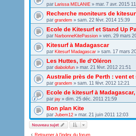
par
»
mar. 7 avr. 2015 1
Larissa MELANIE
Recherche moniteurs de kitesur
par
»
sam. 22 févr. 2014 15:39
grandem
Ecole de Kitesurf et Stand Up 
par
»
ven. 29 mars 2
NarbonneKitePassion
Kitesurf à Madagascar
par
»
sam. 17 mars 2
Kitesurf Madagascar
Les Huttes, Ile d'Oléron
par
»
mar. 21 févr. 2012 21:51
diabolofun
Australie près de Perth : vent e
par
»
sam. 11 févr. 2012 12:21
grandem
Ecole de kitesurf à Madagascar, 
par
»
dim. 25 déc. 2011 21:59
jay
Bon plan Kite
par
»
mar. 21 juin 2011 12:03
Jubem12
Nouveau sujet
Retourner à l’index du forum