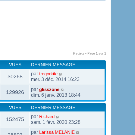
9 sujets • Page
1
sur
1
VUES
DERNIER MESSAGE
par
tregorkite
30268
mer. 3 déc. 2014 16:23
par
glisszone
129926
dim. 6 janv. 2013 18:44
VUES
DERNIER MESSAGE
par
Richard
152475
sam. 1 févr. 2020 23:28
par
Larissa MELANIE
25803