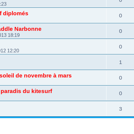
1:23
f diplomés
0
Paddle Narbonne
0
013 18:19
0
012 12:20
1
t soleil de novembre à mars
0
paradis du kitesurf
0
3