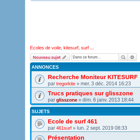
Ecoles de voile, kitesurf, surf ...
Recher
Re
Nouveau sujet
ANNONCES
Recherche Moniteur KITESURF
par
»
mer. 3 déc. 2014 16:23
tregorkite
Trucs pratiques sur glisszone
par
»
dim. 6 janv. 2013 18:44
glisszone
SUJETS
Ecole de surf 461
par
»
lun. 2 sept. 2019 08:33
461surf
Présentation