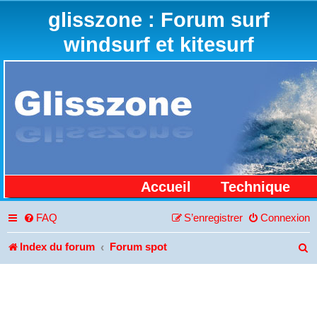
glisszone : Forum surf
windsurf et kitesurf
Accueil
Technique
FAQ
S’enregistrer
Connexion
Index du forum
Forum spot
R
e
c