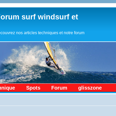
Forum surf windsurf et
couvrez nos articles techniques et notre forum
hnique
Spots
Forum
glisszone