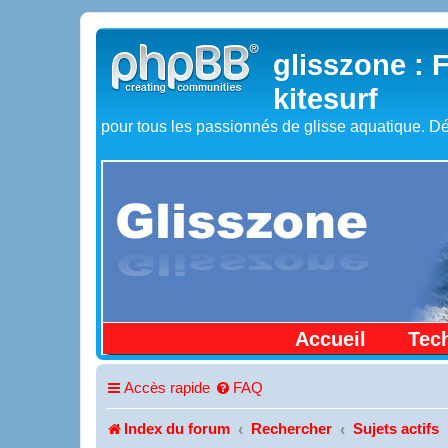
glisszone : 
kitesurf
pour tous les passionnés de glisse aquatique. Dé
Accueil
Tec
Accès rapide
FAQ
Index du forum
Rechercher
Sujets actifs