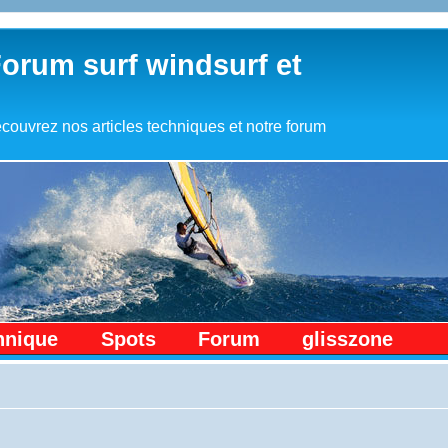
Forum surf windsurf et
couvrez nos articles techniques et notre forum
hnique
Spots
Forum
glisszone