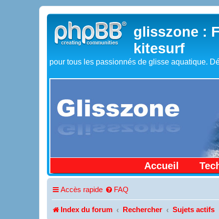
glisszone : 
kitesurf
pour tous les passionnés de glisse aquatique. Dé
Accueil
Tec
Accès rapide
FAQ
Index du forum
Rechercher
Sujets actifs