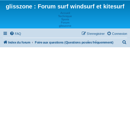
glisszone : Forum surf windsurf et kitesurf
Accueil
Technique
Spots
Forum
glisszone
FAQ
S’enregistrer
Connexion
R
Index du forum
Foire aux questions (Questions posées fréquemment)
e
c
h
e
r
c
h
e
r