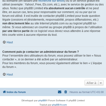
du domaine (en faisant une
recherche sur whois
) ou si un service gratuit est
utilisé (exemple : Yahoo!, Free, f2s.com, etc.), avec le service de gestion ou des
abus. Notez que phpBB Limited
n’a absolument aucun contrôle
et ne peut
être, en aucun cas, tenu pour responsable sur
comment
,
où
ou
par qui
ce
forum est utilisé. Il est inutile de contacter phpBB Limited pour toute question
légale (cessions et désistements, responsabilité, propos diffamatoires, etc.)
non directement liée
au site Internet phpbb.com ou au logiciel phpBB lui-
même. Si vous adressez un courriel au groupe phpBB à propos de l’utilisation
par une tierce partie
de ce logiciel vous devez vous attendre à une réponse
très courte voire à aucune réponse du tout.
Haut
Comment puis-je contacter un administrateur du forum ?
Pour l’ensemble des utilisateurs du forum, vous pouvez utiliser le lien « Nous
contacter », si ce dernier a été activé par un administrateur.
Pour les membres du forum, vous pouvez également utiliser le lien « L’équipe
du forum ».
Haut
Aller à
Index du forum
Heures au format
UTC+01:00
Développé par
phpBB
® Forum Software © phpBB Limited
Traduit par
phpBB-fr.com