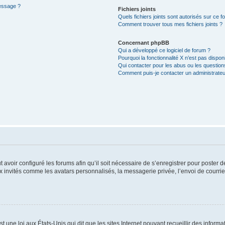
message ?
Fichiers joints
Quels fichiers joints sont autorisés sur ce f
Comment trouver tous mes fichiers joints ?
Concernant phpBB
Qui a développé ce logiciel de forum ?
Pourquoi la fonctionnalité X n’est pas dispon
Qui contacter pour les abus ou les questio
Comment puis-je contacter un administrateu
t avoir configuré les forums afin qu’il soit nécessaire de s’enregistrer pour poster
x invités comme les avatars personnalisés, la messagerie privée, l’envoi de courri
t une loi aux États-Unis qui dit que les sites Internet pouvant recueillir des infor