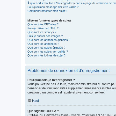
À quoi sert le bouton « Sauvegarder » dans la page de rédaction de 
Pourquoi mon message doit être validé ?
Comment remonter mon sujet ?
Mise en forme et types de sujets
Que sont les BBCodes ?
Puis-je utiliser le HTML ?
Que sont les smileys ?
Puis-je publier des images ?
Que sont les annonces globales ?
Que sont les annonces ?
Que sont les sujets épinglés ?
Que sont les sujets verrouillés ?
Que sont les icônes de sujet ?
Problèmes de connexion et d’enregistrement
Pourquoi dois-je m’enregistrer ?
Vous pouvez ne pas le faire, mais l’administrateur du forum peu
bénéficier de fonctionnalités supplémentaires inaccessibles au
création d’un compte est rapide et vivement conseillée.
Haut
Que signifie COPPA ?
COPPA (ou
Children’s Online Privacy Protection Act
de 1998) es