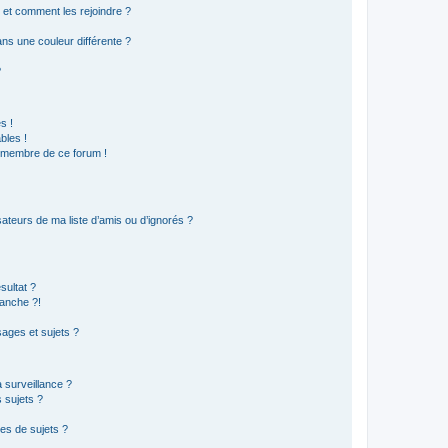
s et comment les rejoindre ?
s une couleur différente ?
?
s !
bles !
n membre de ce forum !
ateurs de ma liste d’amis ou d’ignorés ?
sultat ?
anche ?!
ages et sujets ?
a surveillance ?
 sujets ?
es de sujets ?