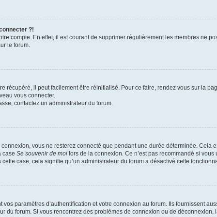
 connecter ?!
votre compte. En effet, il est courant de supprimer régulièrement les membres ne pos
ur le forum.
 récupéré, il peut facilement être réinitialisé. Pour ce faire, rendez vous sur la p
uveau vous connecter.
passe, contactez un administrateur du forum.
e connexion, vous ne resterez connecté que pendant une durée déterminée. Cela em
la case
Se souvenir de moi
lors de la connexion. Ce n’est pas recommandé si vous u
s cette case, cela signifie qu’un administrateur du forum a désactivé cette fonctionna
os paramètres d’authentification et votre connexion au forum. Ils fournissent aussi
teur du forum. Si vous rencontrez des problèmes de connexion ou de déconnexion, l