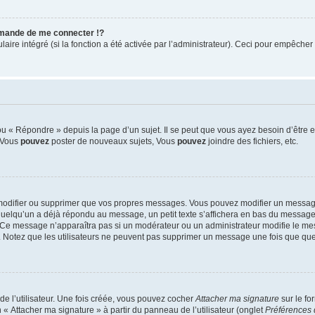
mande de me connecter !?
re intégré (si la fonction a été activée par l’administrateur). Ceci pour empêcher l’u
 « Répondre » depuis la page d’un sujet. Il se peut que vous ayez besoin d’être e
: Vous
pouvez
poster de nouveaux sujets, Vous
pouvez
joindre des fichiers, etc.
modifier ou supprimer que vos propres messages. Vous pouvez modifier un message
lqu’un a déjà répondu au message, un petit texte s’affichera en bas du message ind
n. Ce message n’apparaîtra pas si un modérateur ou un administrateur modifie le mes
ive. Notez que les utilisateurs ne peuvent pas supprimer un message une fois que qu
e l’utilisateur. Une fois créée, vous pouvez cocher
Attacher ma signature
sur le fo
 « Attacher ma signature » à partir du panneau de l’utilisateur (onglet
Préférences 