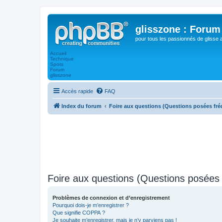
glisszone : Forum 
pour tous les passionnés de glisse 
Accueil
Technique
Spots
Forum
glisszone
Accès rapide
FAQ
Index du forum
Foire aux questions (Questions posées f
Foire aux questions (Questions posée
Problèmes de connexion et d’enregistrement
Pourquoi dois-je m’enregistrer ?
Que signifie COPPA ?
Je souhaite m’enregistrer, mais je n’y parviens pas !