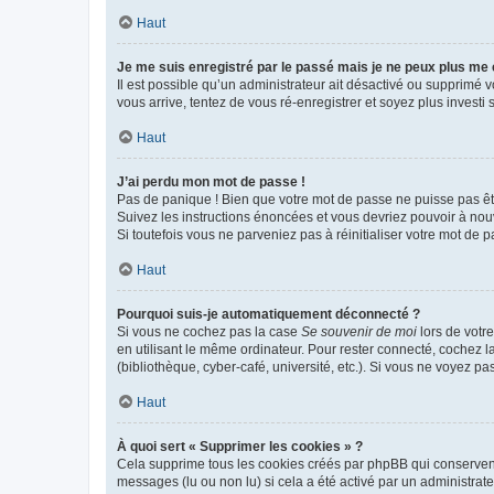
Haut
Je me suis enregistré par le passé mais je ne peux plus me
Il est possible qu’un administrateur ait désactivé ou supprimé 
vous arrive, tentez de vous ré-enregistrer et soyez plus investi s
Haut
J’ai perdu mon mot de passe !
Pas de panique ! Bien que votre mot de passe ne puisse pas être
Suivez les instructions énoncées et vous devriez pouvoir à no
Si toutefois vous ne parveniez pas à réinitialiser votre mot de 
Haut
Pourquoi suis-je automatiquement déconnecté ?
Si vous ne cochez pas la case
Se souvenir de moi
lors de votr
en utilisant le même ordinateur. Pour rester connecté, cochez 
(bibliothèque, cyber-café, université, etc.). Si vous ne voyez pa
Haut
À quoi sert « Supprimer les cookies » ?
Cela supprime tous les cookies créés par phpBB qui conservent v
messages (lu ou non lu) si cela a été activé par un administra