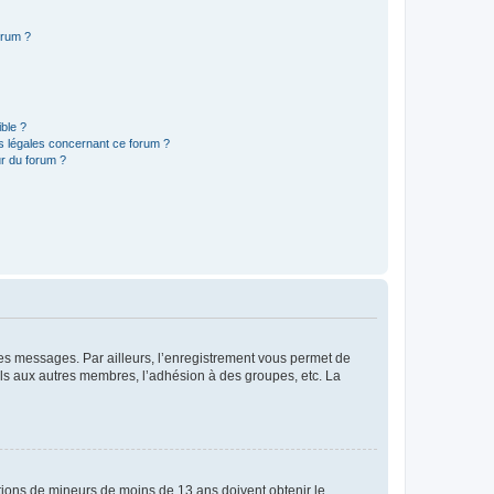
orum ?
ible ?
ns légales concernant ce forum ?
r du forum ?
 des messages. Par ailleurs, l’enregistrement vous permet de
els aux autres membres, l’adhésion à des groupes, etc. La
mations de mineurs de moins de 13 ans doivent obtenir le