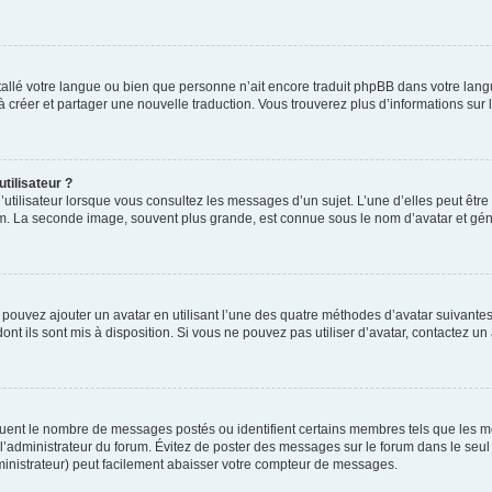
installé votre langue ou bien que personne n’ait encore traduit phpBB dans votre l
s à créer et partager une nouvelle traduction. Vous trouverez plus d’informations sur l
tilisateur ?
utilisateur lorsque vous consultez les messages d’un sujet. L’une d’elles peut êtr
rum. La seconde image, souvent plus grande, est connue sous le nom d’avatar et 
s pouvez ajouter un avatar en utilisant l’une des quatre méthodes d’avatar suivantes 
ont ils sont mis à disposition. Si vous ne pouvez pas utiliser d’avatar, contactez un
iquent le nombre de messages postés ou identifient certains membres tels que les 
ar l’administrateur du forum. Évitez de poster des messages sur le forum dans le seu
ministrateur) peut facilement abaisser votre compteur de messages.