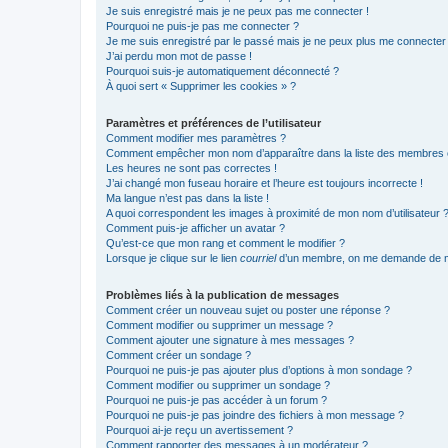
Je suis enregistré mais je ne peux pas me connecter !
Pourquoi ne puis-je pas me connecter ?
Je me suis enregistré par le passé mais je ne peux plus me connecter
J’ai perdu mon mot de passe !
Pourquoi suis-je automatiquement déconnecté ?
À quoi sert « Supprimer les cookies » ?
Paramètres et préférences de l’utilisateur
Comment modifier mes paramètres ?
Comment empêcher mon nom d’apparaître dans la liste des membres
Les heures ne sont pas correctes !
J’ai changé mon fuseau horaire et l’heure est toujours incorrecte !
Ma langue n’est pas dans la liste !
A quoi correspondent les images à proximité de mon nom d’utilisateur 
Comment puis-je afficher un avatar ?
Qu’est-ce que mon rang et comment le modifier ?
Lorsque je clique sur le lien
courriel
d’un membre, on me demande de m
Problèmes liés à la publication de messages
Comment créer un nouveau sujet ou poster une réponse ?
Comment modifier ou supprimer un message ?
Comment ajouter une signature à mes messages ?
Comment créer un sondage ?
Pourquoi ne puis-je pas ajouter plus d’options à mon sondage ?
Comment modifier ou supprimer un sondage ?
Pourquoi ne puis-je pas accéder à un forum ?
Pourquoi ne puis-je pas joindre des fichiers à mon message ?
Pourquoi ai-je reçu un avertissement ?
Comment rapporter des messages à un modérateur ?