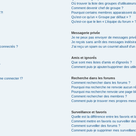
Où trouver la liste des groupes d’utilisateur
Comment devenir chef de groupe ?
 ?!
Pourquoi certains membres apparaissent dan
Qu’est-ce qu’un « Groupe par défaut » ?
Qu’est-ce que le lien « L’équipe du forum » 
Messagerie privée
Je ne peux pas envoyer de messages privé
Je reçois sans arrêt des messages indésira
 connectés ?
J’ai reçu un spam ou un courriel abusif d’u
Amis et ignorés
Que sont mes listes d’amis et d’ignorés ?
?
Comment puis-je ajouter/supprimer des utilis
Recherche dans les forums
e connecter !?
Comment rechercher dans les forums ?
Pourquoi ma recherche ne renvoie aucun ré
Pourquoi ma recherche renvoie une page bl
Comment rechercher des membres ?
Comment puis-je trouver mes propres mess
Surveillance et favoris
Quelle est la différence entre les favoris et l
Comment mettre en favoris ou surveiller des
Comment surveiller des forums ?
Comment puis-je supprimer mes surveillanc