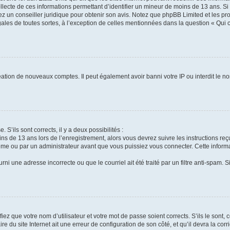
ollecte de ces informations permettant d’identifier un mineur de moins de 13 ans. S
tez un conseiller juridique pour obtenir son avis. Notez que phpBB Limited et les pr
gales de toutes sortes, à l’exception de celles mentionnées dans la question « Qui
réation de nouveaux comptes. Il peut également avoir banni votre IP ou interdit le no
 S’ils sont corrects, il y a deux possibilités :
ins de 13 ans lors de l’enregistrement, alors vous devrez suivre les instructions r
me ou par un administrateur avant que vous puissiez vous connecter. Cette informat
rni une adresse incorrecte ou que le courriel ait été traité par un filtre anti-spam. S
iez que votre nom d’utilisateur et votre mot de passe soient corrects. S’ils le sont,
e du site Internet ait une erreur de configuration de son côté, et qu’il devra la corri