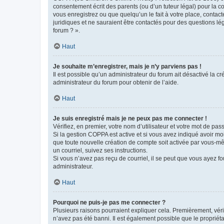
consentement écrit des parents (ou d’un tuteur légal) pour la c
vous enregistrez ou que quelqu’un le fait à votre place, contac
juridiques et ne sauraient être contactés pour des questions lé
forum ? ».
Haut
Je souhaite m’enregistrer, mais je n’y parviens pas !
Il est possible qu’un administrateur du forum ait désactivé la c
administrateur du forum pour obtenir de l’aide.
Haut
Je suis enregistré mais je ne peux pas me connecter !
Vérifiez, en premier, votre nom d’utilisateur et votre mot de passe.
Si la gestion COPPA est active et si vous avez indiqué avoir mo
que toute nouvelle création de compte soit activée par vous-mê
un courriel, suivez ses instructions.
Si vous n’avez pas reçu de courriel, il se peut que vous ayez fou
administrateur.
Haut
Pourquoi ne puis-je pas me connecter ?
Plusieurs raisons pourraient expliquer cela. Premièrement, vérif
n’avez pas été banni. Il est également possible que le propriétair