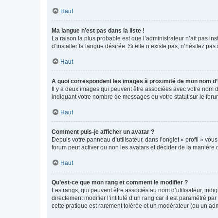
Haut
Ma langue n’est pas dans la liste !
La raison la plus probable est que l’administrateur n’ait pas 
d’installer la langue désirée. Si elle n’existe pas, n’hésitez pa
Haut
A quoi correspondent les images à proximité de mon nom d’u
Il y a deux images qui peuvent être associées avec votre nom d’
indiquant votre nombre de messages ou votre statut sur le fo
Haut
Comment puis-je afficher un avatar ?
Depuis votre panneau d’utilisateur, dans l’onglet « profil » vou
forum peut activer ou non les avatars et décider de la manière d
Haut
Qu’est-ce que mon rang et comment le modifier ?
Les rangs, qui peuvent être associés au nom d’utilisateur, ind
directement modifier l’intitulé d’un rang car il est paramétré p
cette pratique est rarement tolérée et un modérateur (ou un ad