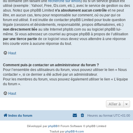
du domaine (en faisant une
recherche sur whois
) ou si un service gratuit est
utilisé (exemple : Yahoo!, Free, f2s.com, etc.), avec le service de gestion ou des
abus. Notez que phpBB Limited
n’a absolument aucun contrôle
et ne peut
être, en aucun cas, tenu pour responsable sur
comment
,
où
ou
par qui
ce
forum est utilisé. Il est inutile de contacter phpBB Limited pour toute question
légale (cessions et désistements, responsabilité, propos diffamatoires, etc.)
non directement liée
au site Internet phpbb.com ou au logiciel phpBB lui-
même. Si vous adressez un courriel au groupe phpBB à propos de l’utilisation
par une tierce partie
de ce logiciel vous devez vous attendre à une réponse
très courte voire à aucune réponse du tout.
Haut
Comment puis-je contacter un administrateur du forum ?
Pour l’ensemble des utilisateurs du forum, vous pouvez utiliser le lien « Nous
contacter », si ce dernier a été activé par un administrateur.
Pour les membres du forum, vous pouvez également utiliser le lien « L’équipe
du forum ».
Haut
Aller à
Index du forum
Heures au format
UTC+01:00
Développé par
phpBB
® Forum Software © phpBB Limited
Traduit par
phpBB-fr.com