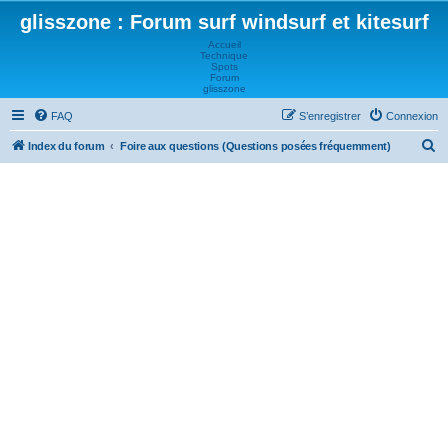
glisszone : Forum surf windsurf et kitesurf
Accueil
Technique
Spots
Forum
glisszone
FAQ
S’enregistrer
Connexion
R
Index du forum
Foire aux questions (Questions posées fréquemment)
e
c
h
e
r
c
h
e
r