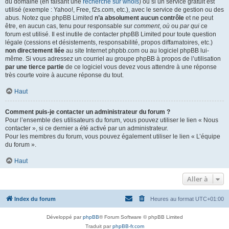
du domaine (en faisant une
recherche sur whois
) ou si un service gratuit est
utilisé (exemple : Yahoo!, Free, f2s.com, etc.), avec le service de gestion ou des
abus. Notez que phpBB Limited
n’a absolument aucun contrôle
et ne peut
être, en aucun cas, tenu pour responsable sur
comment
,
où
ou
par qui
ce
forum est utilisé. Il est inutile de contacter phpBB Limited pour toute question
légale (cessions et désistements, responsabilité, propos diffamatoires, etc.)
non directement liée
au site Internet phpbb.com ou au logiciel phpBB lui-
même. Si vous adressez un courriel au groupe phpBB à propos de l’utilisation
par une tierce partie
de ce logiciel vous devez vous attendre à une réponse
très courte voire à aucune réponse du tout.
Haut
Comment puis-je contacter un administrateur du forum ?
Pour l’ensemble des utilisateurs du forum, vous pouvez utiliser le lien « Nous
contacter », si ce dernier a été activé par un administrateur.
Pour les membres du forum, vous pouvez également utiliser le lien « L’équipe
du forum ».
Haut
Aller à
Index du forum
Heures au format
UTC+01:00
Développé par
phpBB
® Forum Software © phpBB Limited
Traduit par
phpBB-fr.com