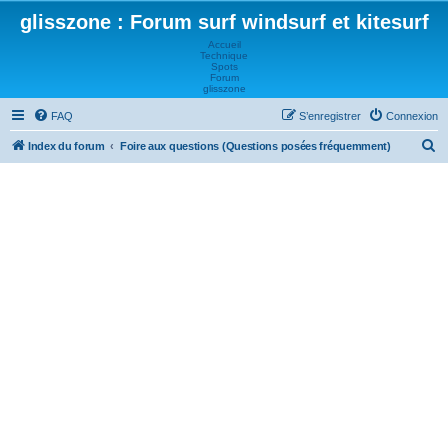
glisszone : Forum surf windsurf et kitesurf
Accueil
Technique
Spots
Forum
glisszone
FAQ
S’enregistrer
Connexion
R
Index du forum
Foire aux questions (Questions posées fréquemment)
e
c
h
e
r
c
h
e
r