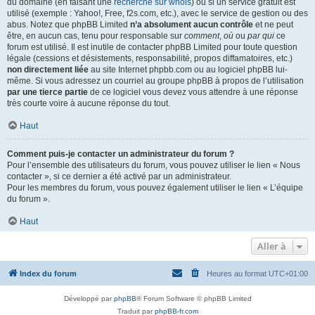
du domaine (en faisant une
recherche sur whois
) ou si un service gratuit est
utilisé (exemple : Yahoo!, Free, f2s.com, etc.), avec le service de gestion ou des
abus. Notez que phpBB Limited
n’a absolument aucun contrôle
et ne peut
être, en aucun cas, tenu pour responsable sur
comment
,
où
ou
par qui
ce
forum est utilisé. Il est inutile de contacter phpBB Limited pour toute question
légale (cessions et désistements, responsabilité, propos diffamatoires, etc.)
non directement liée
au site Internet phpbb.com ou au logiciel phpBB lui-
même. Si vous adressez un courriel au groupe phpBB à propos de l’utilisation
par une tierce partie
de ce logiciel vous devez vous attendre à une réponse
très courte voire à aucune réponse du tout.
Haut
Comment puis-je contacter un administrateur du forum ?
Pour l’ensemble des utilisateurs du forum, vous pouvez utiliser le lien « Nous
contacter », si ce dernier a été activé par un administrateur.
Pour les membres du forum, vous pouvez également utiliser le lien « L’équipe
du forum ».
Haut
Aller à
Index du forum
Heures au format
UTC+01:00
Développé par
phpBB
® Forum Software © phpBB Limited
Traduit par
phpBB-fr.com