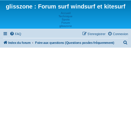
glisszone : Forum surf windsurf et kitesurf
Accueil
Technique
Spots
Forum
glisszone
FAQ
S’enregistrer
Connexion
R
Index du forum
Foire aux questions (Questions posées fréquemment)
e
c
h
e
r
c
h
e
r