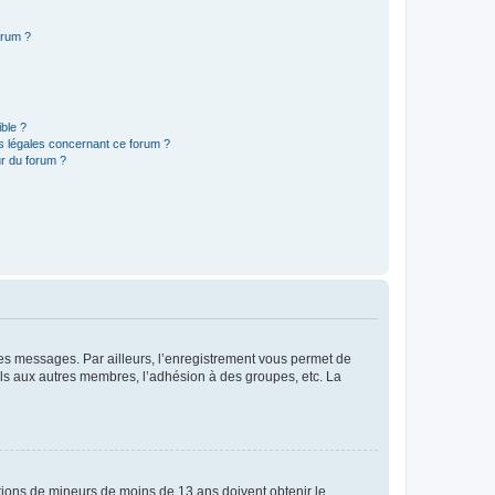
orum ?
ible ?
ns légales concernant ce forum ?
r du forum ?
 des messages. Par ailleurs, l’enregistrement vous permet de
els aux autres membres, l’adhésion à des groupes, etc. La
mations de mineurs de moins de 13 ans doivent obtenir le