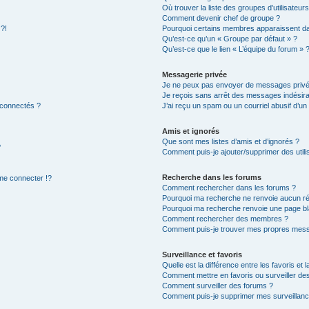
Où trouver la liste des groupes d’utilisateur
Comment devenir chef de groupe ?
 ?!
Pourquoi certains membres apparaissent dan
Qu’est-ce qu’un « Groupe par défaut » ?
Qu’est-ce que le lien « L’équipe du forum » 
Messagerie privée
Je ne peux pas envoyer de messages privé
Je reçois sans arrêt des messages indésira
 connectés ?
J’ai reçu un spam ou un courriel abusif d’u
Amis et ignorés
Que sont mes listes d’amis et d’ignorés ?
?
Comment puis-je ajouter/supprimer des utilis
Recherche dans les forums
e connecter !?
Comment rechercher dans les forums ?
Pourquoi ma recherche ne renvoie aucun ré
Pourquoi ma recherche renvoie une page bl
Comment rechercher des membres ?
Comment puis-je trouver mes propres mess
Surveillance et favoris
Quelle est la différence entre les favoris et l
Comment mettre en favoris ou surveiller des
Comment surveiller des forums ?
Comment puis-je supprimer mes surveillanc