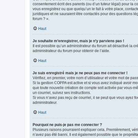
consentement écrit des parents (ou d’un tuteur légal) pour la c
vous enregistrez ou que quelqu’un le fait à votre place, contac
juridiques et ne sauraient être contactés pour des questions lé
forum ? ».
Haut
Je souhaite m’enregistrer, mais je n’y parviens pas !
Il est possible qu’un administrateur du forum ait désactivé la c
administrateur du forum pour obtenir de l’aide.
Haut
Je suis enregistré mais je ne peux pas me connecter !
Vérifiez, en premier, votre nom d’utilisateur et votre mot de passe.
Si la gestion COPPA est active et si vous avez indiqué avoir mo
que toute nouvelle création de compte soit activée par vous-mê
un courriel, suivez ses instructions.
Si vous n’avez pas reçu de courriel, il se peut que vous ayez fou
administrateur.
Haut
Pourquoi ne puis-je pas me connecter ?
Plusieurs raisons pourraient expliquer cela. Premièrement, vérif
n’avez pas été banni. Il est également possible que le propriétair