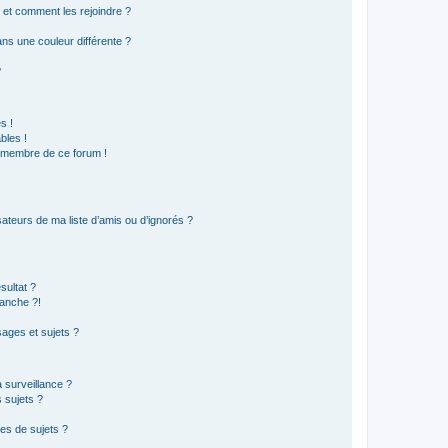
s et comment les rejoindre ?
s une couleur différente ?
?
s !
bles !
n membre de ce forum !
ateurs de ma liste d’amis ou d’ignorés ?
sultat ?
anche ?!
ages et sujets ?
a surveillance ?
 sujets ?
es de sujets ?