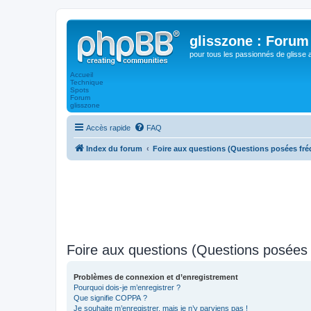
glisszone : Forum 
pour tous les passionnés de glisse 
Accueil
Technique
Spots
Forum
glisszone
Accès rapide
FAQ
Index du forum
Foire aux questions (Questions posées f
Foire aux questions (Questions posée
Problèmes de connexion et d’enregistrement
Pourquoi dois-je m’enregistrer ?
Que signifie COPPA ?
Je souhaite m’enregistrer, mais je n’y parviens pas !