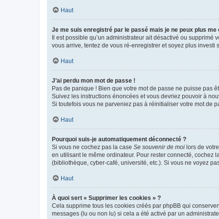
Haut
Je me suis enregistré par le passé mais je ne peux plus me
Il est possible qu’un administrateur ait désactivé ou supprimé 
vous arrive, tentez de vous ré-enregistrer et soyez plus investi s
Haut
J’ai perdu mon mot de passe !
Pas de panique ! Bien que votre mot de passe ne puisse pas être
Suivez les instructions énoncées et vous devriez pouvoir à no
Si toutefois vous ne parveniez pas à réinitialiser votre mot de 
Haut
Pourquoi suis-je automatiquement déconnecté ?
Si vous ne cochez pas la case
Se souvenir de moi
lors de votr
en utilisant le même ordinateur. Pour rester connecté, cochez 
(bibliothèque, cyber-café, université, etc.). Si vous ne voyez pa
Haut
À quoi sert « Supprimer les cookies » ?
Cela supprime tous les cookies créés par phpBB qui conservent v
messages (lu ou non lu) si cela a été activé par un administra