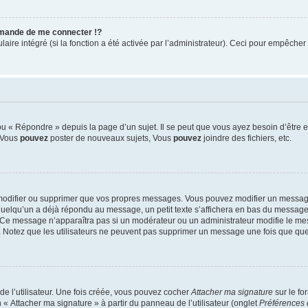
mande de me connecter !?
re intégré (si la fonction a été activée par l’administrateur). Ceci pour empêcher l’u
 « Répondre » depuis la page d’un sujet. Il se peut que vous ayez besoin d’être e
: Vous
pouvez
poster de nouveaux sujets, Vous
pouvez
joindre des fichiers, etc.
modifier ou supprimer que vos propres messages. Vous pouvez modifier un message
lqu’un a déjà répondu au message, un petit texte s’affichera en bas du message ind
n. Ce message n’apparaîtra pas si un modérateur ou un administrateur modifie le mes
ive. Notez que les utilisateurs ne peuvent pas supprimer un message une fois que qu
e l’utilisateur. Une fois créée, vous pouvez cocher
Attacher ma signature
sur le fo
 « Attacher ma signature » à partir du panneau de l’utilisateur (onglet
Préférences 