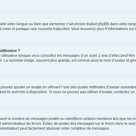
installé votre langue ou bien que personne n’ait encore traduit phpBB dans votre l
s à créer et partager une nouvelle traduction. Vous trouverez plus d’informations sur l
tilisateur ?
utilisateur lorsque vous consultez les messages d’un sujet. L’une d’elles peut êtr
rum. La seconde image, souvent plus grande, est connue sous le nom d’avatar et 
s pouvez ajouter un avatar en utilisant l’une des quatre méthodes d’avatar suivantes 
ont ils sont mis à disposition. Si vous ne pouvez pas utiliser d’avatar, contactez un
iquent le nombre de messages postés ou identifient certains membres tels que les 
ar l’administrateur du forum. Évitez de poster des messages sur le forum dans le seu
ministrateur) peut facilement abaisser votre compteur de messages.