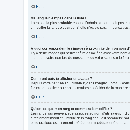
Haut
Ma langue n’est pas dans la liste !
La raison la plus probable est que l’administrateur n’ait pas 
d’installer la langue désirée. Si elle n’existe pas, n’hésitez pa
Haut
A quoi correspondent les images à proximité de mon nom d’u
Il y a deux images qui peuvent être associées avec votre nom d’
indiquant votre nombre de messages ou votre statut sur le fo
Haut
Comment puis-je afficher un avatar ?
Depuis votre panneau d’utilisateur, dans l’onglet « profil » vou
forum peut activer ou non les avatars et décider de la manière d
Haut
Qu’est-ce que mon rang et comment le modifier ?
Les rangs, qui peuvent être associés au nom d’utilisateur, ind
directement modifier l’intitulé d’un rang car il est paramétré p
cette pratique est rarement tolérée et un modérateur (ou un ad