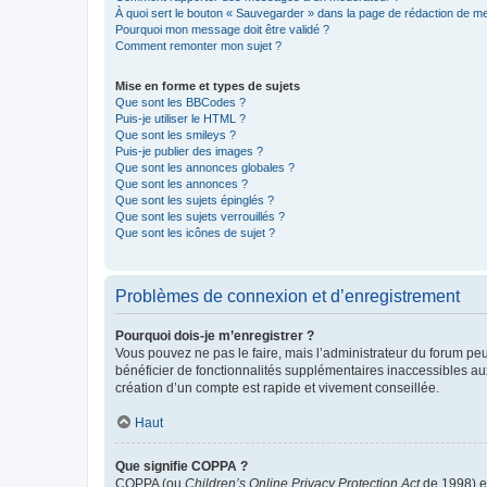
À quoi sert le bouton « Sauvegarder » dans la page de rédaction de 
Pourquoi mon message doit être validé ?
Comment remonter mon sujet ?
Mise en forme et types de sujets
Que sont les BBCodes ?
Puis-je utiliser le HTML ?
Que sont les smileys ?
Puis-je publier des images ?
Que sont les annonces globales ?
Que sont les annonces ?
Que sont les sujets épinglés ?
Que sont les sujets verrouillés ?
Que sont les icônes de sujet ?
Problèmes de connexion et d’enregistrement
Pourquoi dois-je m’enregistrer ?
Vous pouvez ne pas le faire, mais l’administrateur du forum peu
bénéficier de fonctionnalités supplémentaires inaccessibles au
création d’un compte est rapide et vivement conseillée.
Haut
Que signifie COPPA ?
COPPA (ou
Children’s Online Privacy Protection Act
de 1998) es