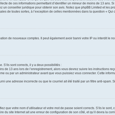
ollecte de ces informations permettant d’identifier un mineur de moins de 13 ans. S
tez un conseiller juridique pour obtenir son avis. Notez que phpBB Limited et les pr
gales de toutes sortes, à l’exception de celles mentionnées dans la question « Qui
réation de nouveaux comptes. Il peut également avoir banni votre IP ou interdit le no
 S’ils sont corrects, il y a deux possibilités :
ins de 13 ans lors de l’enregistrement, alors vous devrez suivre les instructions r
me ou par un administrateur avant que vous puissiez vous connecter. Cette informat
rni une adresse incorrecte ou que le courriel ait été traité par un filtre anti-spam. S
iez que votre nom d’utilisateur et votre mot de passe soient corrects. S’ils le sont,
e du site Internet ait une erreur de configuration de son côté, et qu’il devra la corri