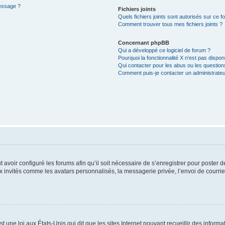
message ?
Fichiers joints
Quels fichiers joints sont autorisés sur ce f
Comment trouver tous mes fichiers joints ?
Concernant phpBB
Qui a développé ce logiciel de forum ?
Pourquoi la fonctionnalité X n’est pas dispon
Qui contacter pour les abus ou les questio
Comment puis-je contacter un administrateu
t avoir configuré les forums afin qu’il soit nécessaire de s’enregistrer pour poster
x invités comme les avatars personnalisés, la messagerie privée, l’envoi de courri
t une loi aux États-Unis qui dit que les sites Internet pouvant recueillir des infor