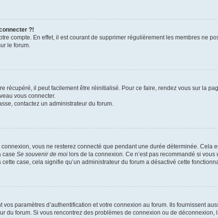
 connecter ?!
votre compte. En effet, il est courant de supprimer régulièrement les membres ne pos
ur le forum.
 récupéré, il peut facilement être réinitialisé. Pour ce faire, rendez vous sur la p
uveau vous connecter.
passe, contactez un administrateur du forum.
e connexion, vous ne resterez connecté que pendant une durée déterminée. Cela em
la case
Se souvenir de moi
lors de la connexion. Ce n’est pas recommandé si vous u
s cette case, cela signifie qu’un administrateur du forum a désactivé cette fonctionna
os paramètres d’authentification et votre connexion au forum. Ils fournissent aussi
teur du forum. Si vous rencontrez des problèmes de connexion ou de déconnexion, l