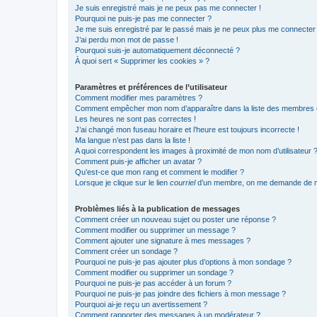
Je suis enregistré mais je ne peux pas me connecter !
Pourquoi ne puis-je pas me connecter ?
Je me suis enregistré par le passé mais je ne peux plus me connecter
J’ai perdu mon mot de passe !
Pourquoi suis-je automatiquement déconnecté ?
À quoi sert « Supprimer les cookies » ?
Paramètres et préférences de l’utilisateur
Comment modifier mes paramètres ?
Comment empêcher mon nom d’apparaître dans la liste des membres
Les heures ne sont pas correctes !
J’ai changé mon fuseau horaire et l’heure est toujours incorrecte !
Ma langue n’est pas dans la liste !
A quoi correspondent les images à proximité de mon nom d’utilisateur 
Comment puis-je afficher un avatar ?
Qu’est-ce que mon rang et comment le modifier ?
Lorsque je clique sur le lien
courriel
d’un membre, on me demande de m
Problèmes liés à la publication de messages
Comment créer un nouveau sujet ou poster une réponse ?
Comment modifier ou supprimer un message ?
Comment ajouter une signature à mes messages ?
Comment créer un sondage ?
Pourquoi ne puis-je pas ajouter plus d’options à mon sondage ?
Comment modifier ou supprimer un sondage ?
Pourquoi ne puis-je pas accéder à un forum ?
Pourquoi ne puis-je pas joindre des fichiers à mon message ?
Pourquoi ai-je reçu un avertissement ?
Comment rapporter des messages à un modérateur ?