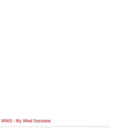
h
e
r
c
h
e
r
MWS - My Wind Sessions