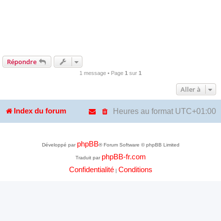
Répondre
1 message • Page
1
sur
1
Aller à
Heures au format
UTC+01:00
Index du forum
phpBB
Développé par
® Forum Software © phpBB Limited
phpBB-fr.com
Traduit par
Confidentialité
Conditions
|