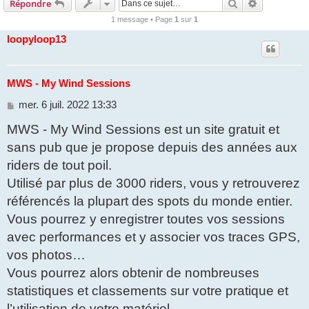
Rechercher
Recherche 
Répondre
1 message • Page
1
sur
1
loopyloop13
MWS - My Wind Sessions
M
mer. 6 juil. 2022 13:33
e
MWS - My Wind Sessions est un site gratuit et
s
s
sans pub que je propose depuis des années aux
a
g
riders de tout poil.
e
Utilisé par plus de 3000 riders, vous y retrouverez
référencés la plupart des spots du monde entier.
Vous pourrez y enregistrer toutes vos sessions
avec performances et y associer vos traces GPS,
vos photos…
Vous pourrez alors obtenir de nombreuses
statistiques et classements sur votre pratique et
l’utilisation de votre matériel.