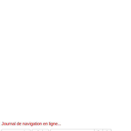
h
e
r
c
h
e
r
Journal de navigation en ligne...