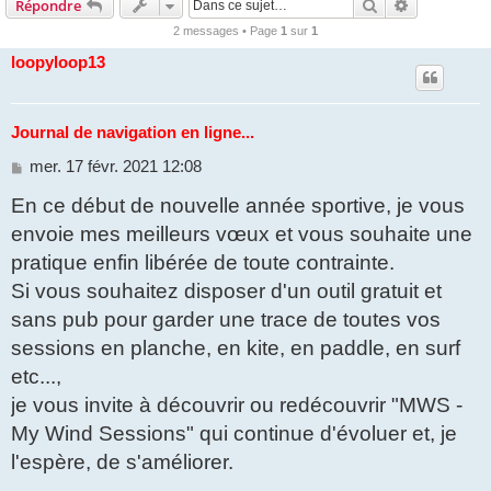
Rechercher
Recherche 
Répondre
2 messages • Page
1
sur
1
loopyloop13
Journal de navigation en ligne...
M
mer. 17 févr. 2021 12:08
e
En ce début de nouvelle année sportive, je vous
s
s
envoie mes meilleurs vœux et vous souhaite une
a
g
pratique enfin libérée de toute contrainte.
e
Si vous souhaitez disposer d'un outil gratuit et
sans pub pour garder une trace de toutes vos
sessions en planche, en kite, en paddle, en surf
etc...,
je vous invite à découvrir ou redécouvrir "MWS -
My Wind Sessions" qui continue d'évoluer et, je
l'espère, de s'améliorer.