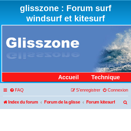
glisszone : Forum surf
windsurf et kitesurf
Accueil
Technique
FAQ
S’enregistrer
Connexion
Index du forum
Forum de la glisse
Forum kitesurf
R
e
c