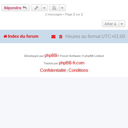
Répondre
2 messages • Page
1
sur
1
Aller à
Heures au format
UTC+01:00
Index du forum
phpBB
Développé par
® Forum Software © phpBB Limited
phpBB-fr.com
Traduit par
Confidentialité
Conditions
|