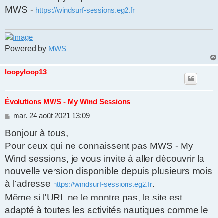
MWS -
https://windsurf-sessions.eg2.fr
Powered by
MWS
loopyloop13
Évolutions MWS - My Wind Sessions
M
mar. 24 août 2021 13:09
e
Bonjour à tous,
s
s
Pour ceux qui ne connaissent pas MWS - My
a
g
Wind sessions, je vous invite à aller découvrir la
e
nouvelle version disponible depuis plusieurs mois
à l'adresse
.
https://windsurf-sessions.eg2.fr
Même si l'URL ne le montre pas, le site est
adapté à toutes les activités nautiques comme le