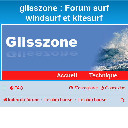
glisszone : Forum surf
windsurf et kitesurf
Accueil
Technique
FAQ
S’enregistrer
Connexion
Index du forum
Le club house
Le club house
R
e
c