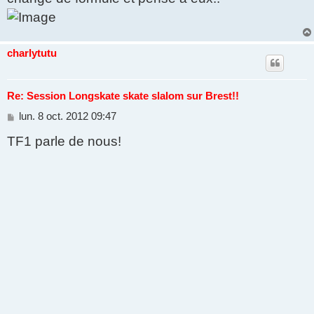
charlytutu
Re: Session Longskate skate slalom sur Brest!!
M
lun. 8 oct. 2012 09:47
e
TF1 parle de nous!
s
s
a
g
e