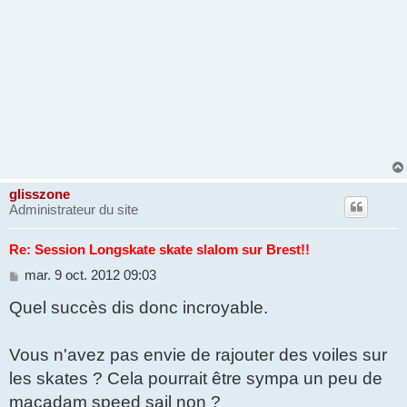
glisszone
Administrateur du site
Re: Session Longskate skate slalom sur Brest!!
M
mar. 9 oct. 2012 09:03
e
Quel succès dis donc incroyable.
s
s
a
g
Vous n'avez pas envie de rajouter des voiles sur
e
les skates ? Cela pourrait être sympa un peu de
macadam speed sail non ?