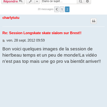
Rechercher
Recherche 
Répondre
1
2
Précédente
20 messages
charlytutu
Re: Session Longskate skate slalom sur Brest!!
M
ven. 28 sept. 2012 09:59
e
Bon voici quelques images de la session de
s
s
hier!beau temps et un peu de monde!La vidéo
a
g
n'est pas top mais une go pro va bientôt arriver!!
e