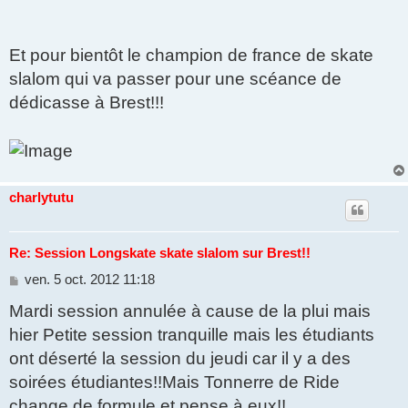
Et pour bientôt le champion de france de skate
slalom qui va passer pour une scéance de
dédicasse à Brest!!!
charlytutu
Re: Session Longskate skate slalom sur Brest!!
M
ven. 5 oct. 2012 11:18
e
Mardi session annulée à cause de la plui mais
s
s
hier Petite session tranquille mais les étudiants
a
g
ont déserté la session du jeudi car il y a des
e
soirées étudiantes!!Mais Tonnerre de Ride
change de formule et pense à eux!!