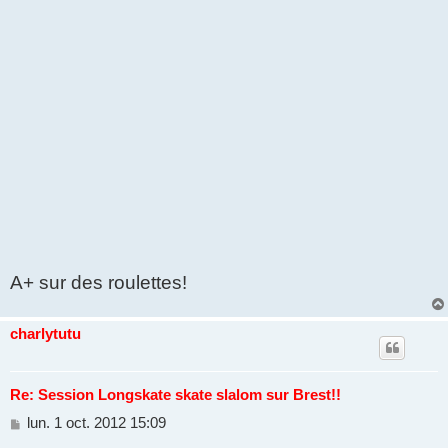
A+ sur des roulettes!
charlytutu
Re: Session Longskate skate slalom sur Brest!!
M
lun. 1 oct. 2012 15:09
e