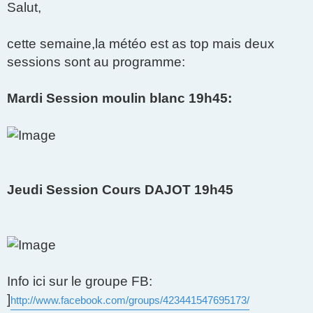
Salut,
s
s
a
g
cette semaine,la météo est as top mais deux
e
sessions sont au programme:
Mardi Session moulin blanc 19h45:
Jeudi Session Cours DAJOT 19h45
Info ici sur le groupe FB:
]
http://www.facebook.com/groups/423441547695173/