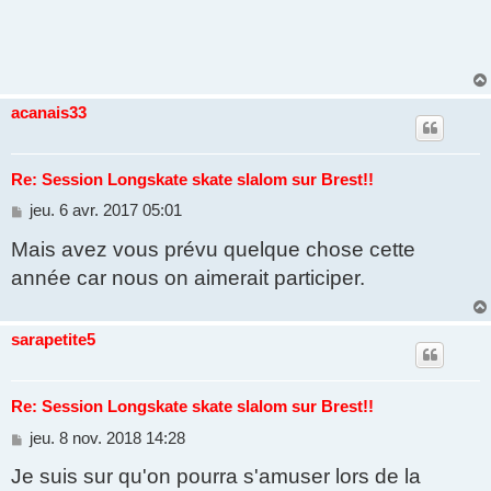
acanais33
Re: Session Longskate skate slalom sur Brest!!
M
jeu. 6 avr. 2017 05:01
e
Mais avez vous prévu quelque chose cette
s
s
année car nous on aimerait participer.
a
g
e
sarapetite5
Re: Session Longskate skate slalom sur Brest!!
M
jeu. 8 nov. 2018 14:28
e
Je suis sur qu'on pourra s'amuser lors de la
s