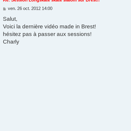
Re: Session Longskate skate slalom sur Brest!!
M
ven. 26 oct. 2012 14:00
e
Salut,
s
s
Voici la dernière vidéo made in Brest!
a
g
hésitez pas à passer aux sessions!
e
Charly