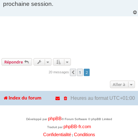
s
prochaine session.
a
g
e
Répondre
1
2
Précédente
20 messages
Aller à
Heures au format
UTC+01:00
Index du forum
phpBB
Développé par
® Forum Software © phpBB Limited
phpBB-fr.com
Traduit par
Confidentialité
Conditions
|