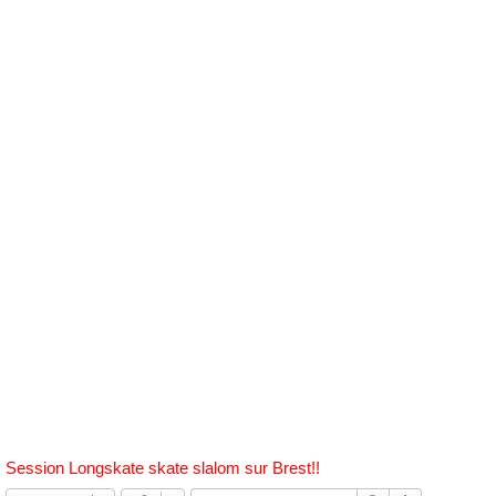
h
e
r
c
h
e
r
Session Longskate skate slalom sur Brest!!