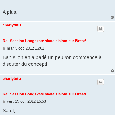
A plus.
charlytutu
Re: Session Longskate skate slalom sur Brest!!
M
mar. 9 oct. 2012 13:01
e
Bah si on en a parlé un peu!!on commence à
s
s
discuter du concept!
a
g
e
charlytutu
Re: Session Longskate skate slalom sur Brest!!
M
ven. 19 oct. 2012 15:53
e
Salut,
s
s