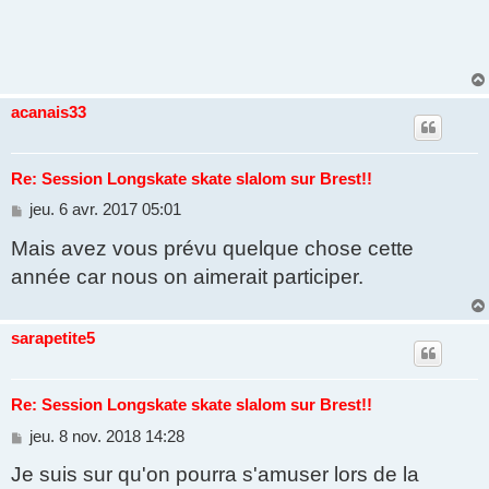
acanais33
Re: Session Longskate skate slalom sur Brest!!
M
jeu. 6 avr. 2017 05:01
e
Mais avez vous prévu quelque chose cette
s
s
année car nous on aimerait participer.
a
g
e
sarapetite5
Re: Session Longskate skate slalom sur Brest!!
M
jeu. 8 nov. 2018 14:28
e
Je suis sur qu'on pourra s'amuser lors de la
s