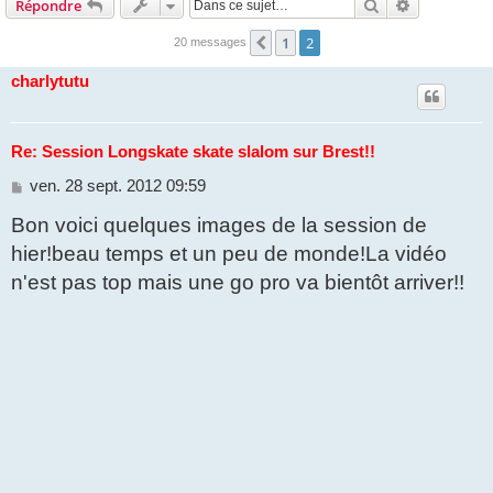
Rechercher
Recherche 
Répondre
1
2
Précédente
20 messages
charlytutu
Re: Session Longskate skate slalom sur Brest!!
M
ven. 28 sept. 2012 09:59
e
Bon voici quelques images de la session de
s
s
hier!beau temps et un peu de monde!La vidéo
a
g
n'est pas top mais une go pro va bientôt arriver!!
e