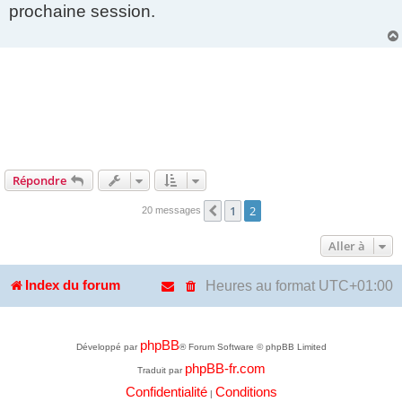
s
prochaine session.
a
g
e
Répondre
1
2
Précédente
20 messages
Aller à
Heures au format
UTC+01:00
Index du forum
phpBB
Développé par
® Forum Software © phpBB Limited
phpBB-fr.com
Traduit par
Confidentialité
Conditions
|