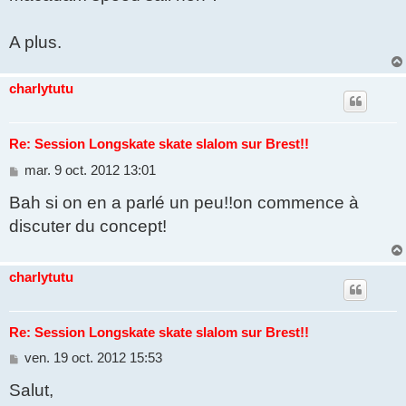
A plus.
charlytutu
Re: Session Longskate skate slalom sur Brest!!
M
mar. 9 oct. 2012 13:01
e
Bah si on en a parlé un peu!!on commence à
s
s
discuter du concept!
a
g
e
charlytutu
Re: Session Longskate skate slalom sur Brest!!
M
ven. 19 oct. 2012 15:53
e
Salut,
s
s