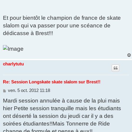
Et pour bientôt le champion de france de skate
slalom qui va passer pour une scéance de
dédicasse à Brest!!!
charlytutu
Re: Session Longskate skate slalom sur Brest!!
M
ven. 5 oct. 2012 11:18
e
Mardi session annulée à cause de la plui mais
s
s
hier Petite session tranquille mais les étudiants
a
g
ont déserté la session du jeudi car il y a des
e
soirées étudiantes!!Mais Tonnerre de Ride
change de formule et pense à eux!!