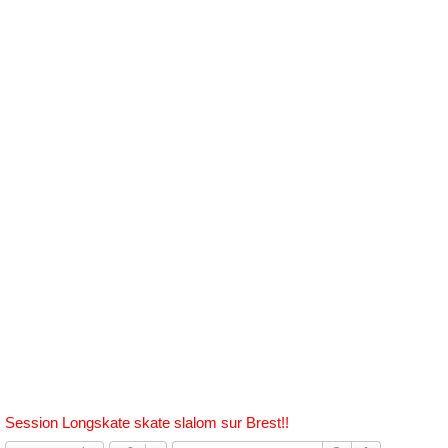
h
e
r
c
h
e
r
Session Longskate skate slalom sur Brest!!