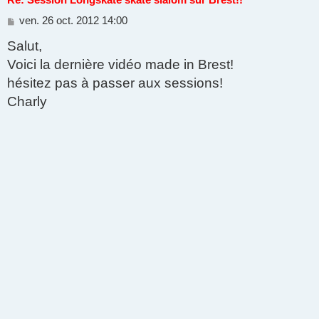
Re: Session Longskate skate slalom sur Brest!!
M
ven. 26 oct. 2012 14:00
e
Salut,
s
s
Voici la dernière vidéo made in Brest!
a
g
hésitez pas à passer aux sessions!
e
Charly