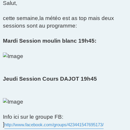
Salut,
s
s
a
g
cette semaine,la météo est as top mais deux
e
sessions sont au programme:
Mardi Session moulin blanc 19h45:
Jeudi Session Cours DAJOT 19h45
Info ici sur le groupe FB:
]
http://www.facebook.com/groups/423441547695173/