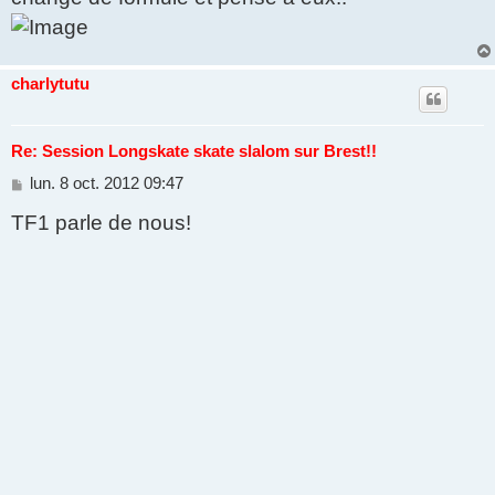
charlytutu
Re: Session Longskate skate slalom sur Brest!!
M
lun. 8 oct. 2012 09:47
e
TF1 parle de nous!
s
s
a
g
e