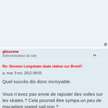
glisszone
Administrateur du site
Re: Session Longskate skate slalom sur Brest!!
M
mar. 9 oct. 2012 09:03
e
Quel succès dis donc incroyable.
s
s
a
g
Vous n'avez pas envie de rajouter des voiles sur
e
les skates ? Cela pourrait être sympa un peu de
macadam speed sail non ?