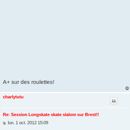
A+ sur des roulettes!
charlytutu
Re: Session Longskate skate slalom sur Brest!!
M
lun. 1 oct. 2012 15:09
e