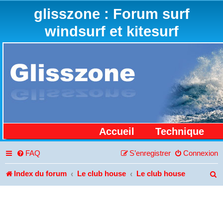
glisszone : Forum surf
windsurf et kitesurf
Accueil
Technique
FAQ
S’enregistrer
Connexion
Index du forum
Le club house
Le club house
R
e
c