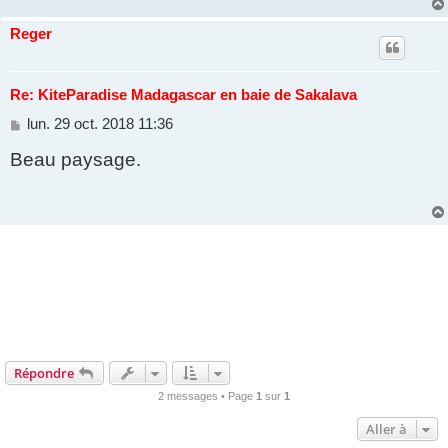
Reger
Re: KiteParadise Madagascar en baie de Sakalava
M
lun. 29 oct. 2018 11:36
e
Beau paysage.
s
s
a
g
e
Répondre
2 messages • Page
1
sur
1
Aller à