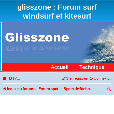
glisszone : Forum surf
windsurf et kitesurf
Accueil
Technique
FAQ
S’enregistrer
Connexion
Index du forum
Forum spot
Spots de funboard et kitesurf
R
e
c