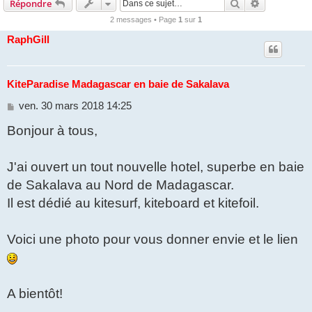
Rechercher
Recherche 
Répondre
2 messages • Page
1
sur
1
RaphGill
KiteParadise Madagascar en baie de Sakalava
M
ven. 30 mars 2018 14:25
e
Bonjour à tous,
s
s
a
g
J'ai ouvert un tout nouvelle hotel, superbe en baie
e
de Sakalava au Nord de Madagascar.
Il est dédié au kitesurf, kiteboard et kitefoil.
Voici une photo pour vous donner envie et le lien
A bientôt!