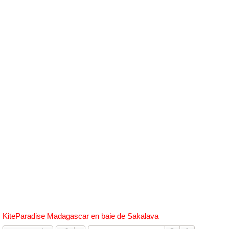
h
e
r
c
h
e
r
KiteParadise Madagascar en baie de Sakalava