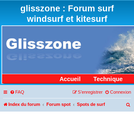
glisszone : Forum surf
windsurf et kitesurf
Accueil
Technique
FAQ
S’enregistrer
Connexion
Index du forum
Forum spot
Spots de surf
R
e
c