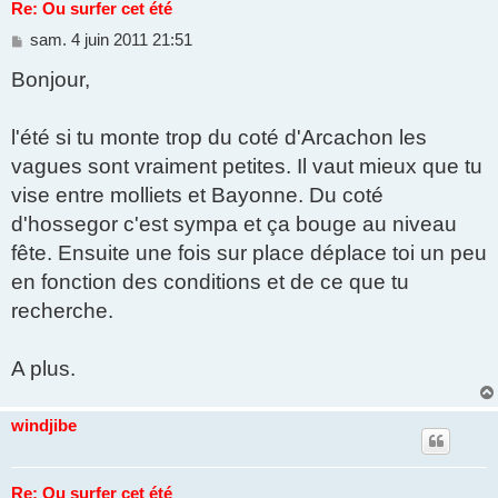
Re: Ou surfer cet été
M
sam. 4 juin 2011 21:51
e
Bonjour,
s
s
a
g
l'été si tu monte trop du coté d'Arcachon les
e
vagues sont vraiment petites. Il vaut mieux que tu
vise entre molliets et Bayonne. Du coté
d'hossegor c'est sympa et ça bouge au niveau
fête. Ensuite une fois sur place déplace toi un peu
en fonction des conditions et de ce que tu
recherche.
A plus.
windjibe
Re: Ou surfer cet été