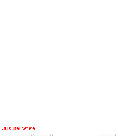
h
e
r
c
h
e
r
Ou surfer cet été