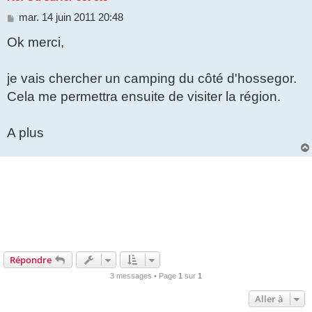
M
mar. 14 juin 2011 20:48
e
Ok merci,
s
s
a
g
je vais chercher un camping du côté d'hossegor.
e
Cela me permettra ensuite de visiter la région.
A plus
Répondre
3 messages • Page
1
sur
1
Aller à