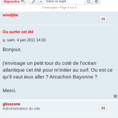
Rechercher
Recherche 
Répondre
3 messages • Page
1
sur
1
windjibe
Ou surfer cet été
M
sam. 4 juin 2011 14:33
e
Bonjour,
s
s
a
g
j'envisage un petit tour du coté de l'océan
e
atlantique cet été pour m'initier au surf. Ou est ce
qu'il vaut ieux aller ? Arcachon Bayonne ?
Merci.
glisszone
Administrateur du site