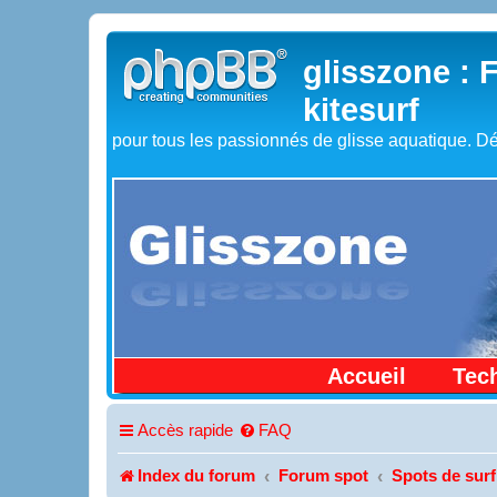
glisszone : 
kitesurf
pour tous les passionnés de glisse aquatique. Dé
Accueil
Tec
Accès rapide
FAQ
Index du forum
Forum spot
Spots de surf