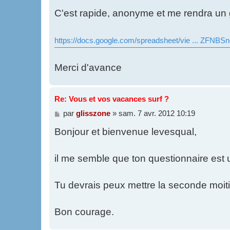
C'est rapide, anonyme et me rendra un 
https://docs.google.com/spreadsheet/vie ... ZFNB
Merci d'avance
Re: Vous et vos vacances surf ?
M
par
glisszone
»
sam. 7 avr. 2012 10:19
e
Bonjour et bienvenue levesqual,
s
s
a
g
il me semble que ton questionnaire est
e
Tu devrais peux mettre la seconde moitié
Bon courage.