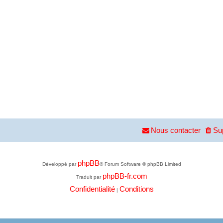
Nous contacter
Su
phpBB
Développé par
® Forum Software © phpBB Limited
phpBB-fr.com
Traduit par
Confidentialité
Conditions
|