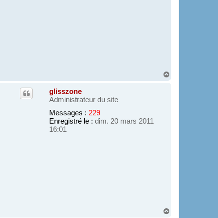
H
a
u
glisszone
t
Administrateur du site
Messages :
229
Enregistré le :
dim. 20 mars 2011
16:01
H
a