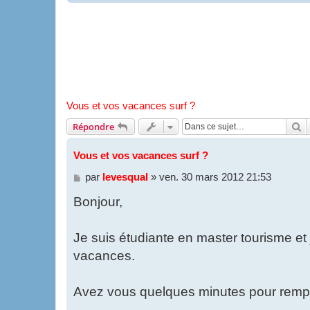
Vous et vos vacances surf ?
R
Répondre
Vous et vos vacances surf ?
M
par
levesqual
»
ven. 30 mars 2012 21:53
e
Bonjour,
s
s
a
g
Je suis étudiante en master tourisme et 
e
vacances.
Avez vous quelques minutes pour rempli