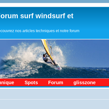
Forum surf windsurf et
couvrez nos articles techniques et notre forum
hnique
Spots
Forum
glisszone