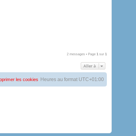
u
t
2 messages • Page
1
sur
1
Aller à
Heures au format
UTC+01:00
pprimer les cookies