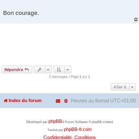
Bon courage.
Répondre
2 messages • Page
1
sur
1
Aller à
Heures au format
UTC+01:00
Index du forum
phpBB
Développé par
® Forum Software © phpBB Limited
phpBB-fr.com
Traduit par
Confidentialité
Conditions
|