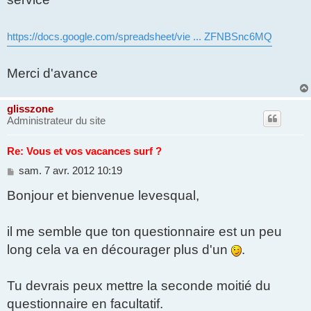
https://docs.google.com/spreadsheet/vie ... ZFNBSnc6MQ
Merci d'avance
glisszone
Administrateur du site
Re: Vous et vos vacances surf ?
M
sam. 7 avr. 2012 10:19
e
Bonjour et bienvenue levesqual,
s
s
a
g
il me semble que ton questionnaire est un peu
e
long cela va en décourager plus d'un
.
Tu devrais peux mettre la seconde moitié du
questionnaire en facultatif.