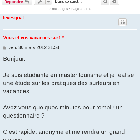
Rechercher
Recherche 
Répondre
2 messages • Page
1
sur
1
levesqual
Vous et vos vacances surf ?
M
ven. 30 mars 2012 21:53
e
Bonjour,
s
s
a
g
Je suis étudiante en master tourisme et je réalise
e
une étude sur les pratiques des surfeurs en
vacances.
Avez vous quelques minutes pour remplir un
questionnaire ?
C'est rapide, anonyme et me rendra un grand
service