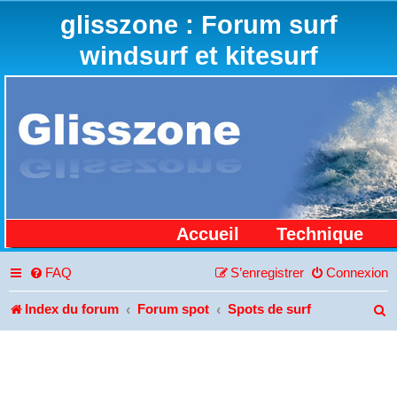
glisszone : Forum surf
windsurf et kitesurf
Accueil
Technique
FAQ
S’enregistrer
Connexion
Index du forum
Forum spot
Spots de surf
R
e
c