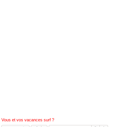
h
e
r
c
h
e
r
Vous et vos vacances surf ?