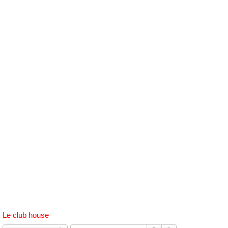
h
e
r
c
h
e
r
Le club house