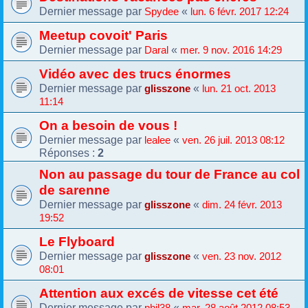
Dernier message par
«
Spydee
lun. 6 févr. 2017 12:24
Meetup covoit' Paris
Dernier message par
«
Daral
mer. 9 nov. 2016 14:29
Vidéo avec des trucs énormes
Dernier message par
«
glisszone
lun. 21 oct. 2013
11:14
On a besoin de vous !
Dernier message par
«
lealee
ven. 26 juil. 2013 08:12
Réponses :
2
Non au passage du tour de France au col
de sarenne
Dernier message par
«
glisszone
dim. 24 févr. 2013
19:52
Le Flyboard
Dernier message par
«
glisszone
ven. 23 nov. 2012
08:01
Attention aux excés de vitesse cet été
Dernier message par
«
phil38
mar. 28 août 2012 08:53