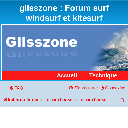
glisszone : Forum surf
windsurf et kitesurf
Accueil
Technique
FAQ
S’enregistrer
Connexion
Index du forum
Le club house
Le club house
R
e
c