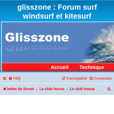
glisszone : Forum surf
windsurf et kitesurf
Accueil
Technique
FAQ
S’enregistrer
Connexion
Index du forum
Le club house
Le club house
R
e
c