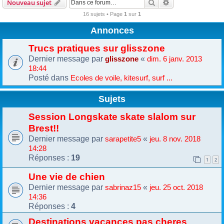
Rechercher
Recherche avanc
Nouveau sujet
16 sujets • Page
1
sur
1
Annonces
Trucs pratiques sur glisszone
Dernier message par
«
glisszone
dim. 6 janv. 2013
18:44
Posté dans
Ecoles de voile, kitesurf, surf ...
Sujets
Session Longskate skate slalom sur
Brest!!
Dernier message par
«
sarapetite5
jeu. 8 nov. 2018
14:28
Réponses :
19
1
2
Une vie de chien
Dernier message par
«
sabrinaz15
jeu. 25 oct. 2018
14:36
Réponses :
4
Destinations vacances pas cheres