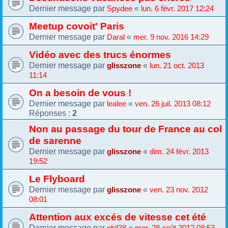
Dernier message par
«
Spydee
lun. 6 févr. 2017 12:24
Meetup covoit' Paris
Dernier message par
«
Daral
mer. 9 nov. 2016 14:29
Vidéo avec des trucs énormes
Dernier message par
«
glisszone
lun. 21 oct. 2013
11:14
On a besoin de vous !
Dernier message par
«
lealee
ven. 26 juil. 2013 08:12
Réponses :
2
Non au passage du tour de France au col
de sarenne
Dernier message par
«
glisszone
dim. 24 févr. 2013
19:52
Le Flyboard
Dernier message par
«
glisszone
ven. 23 nov. 2012
08:01
Attention aux excés de vitesse cet été
Dernier message par
«
phil38
mar. 28 août 2012 08:53