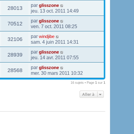
par
glisszone
28013
jeu. 13 oct. 2011 14:49
par
glisszone
70512
ven. 7 oct. 2011 08:25
par
windjibe
32106
sam. 4 juin 2011 14:31
par
glisszone
28939
jeu. 14 avr. 2011 07:55
par
glisszone
28568
mer. 30 mars 2011 10:32
16 sujets • Page
1
sur
1
Aller à