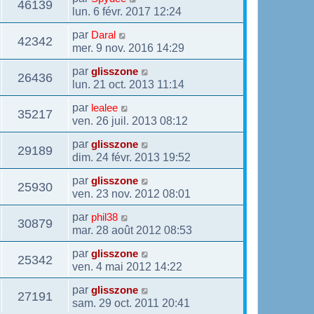
46139
lun. 6 févr. 2017 12:24
par
Daral
42342
mer. 9 nov. 2016 14:29
par
glisszone
26436
lun. 21 oct. 2013 11:14
par
lealee
35217
ven. 26 juil. 2013 08:12
par
glisszone
29189
dim. 24 févr. 2013 19:52
par
glisszone
25930
ven. 23 nov. 2012 08:01
par
phil38
30879
mar. 28 août 2012 08:53
par
glisszone
25342
ven. 4 mai 2012 14:22
par
glisszone
27191
sam. 29 oct. 2011 20:41