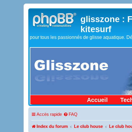
glisszone : 
kitesurf
pour tous les passionnés de glisse aquatique. Dé
Accueil
Tec
Accès rapide
FAQ
Index du forum
Le club house
Le club ho