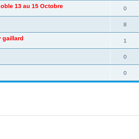
oble 13 au 15 Octobre
0
8
 gaillard
1
0
0