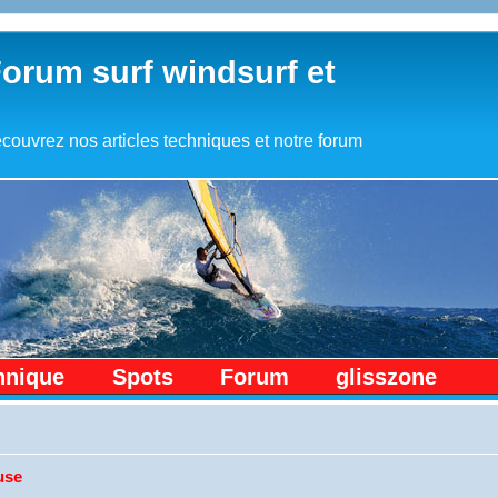
Forum surf windsurf et
couvrez nos articles techniques et notre forum
hnique
Spots
Forum
glisszone
use