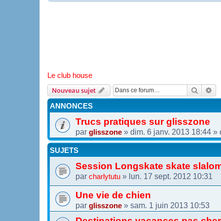
Le club house
Recher
Re
Nouveau sujet
ANNONCES
Trucs pratiques sur glisszone
par
»
dim. 6 janv. 2013 18:44
» 
glisszone
SUJETS
Session Longskate skate slalom
par
»
lun. 17 sept. 2012 10:31
charlytutu
Une vie de chien
par
»
sam. 1 juin 2013 10:53
glisszone
Destinations vacances pas che