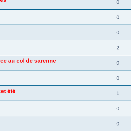
0
0
0
2
ce au col de sarenne
0
0
et été
1
0
0