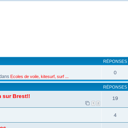
cher
cherche avancée
RÉPONSES
0
dans
Ecoles de voile, kitesurf, surf ...
RÉPONSES
 sur Brest!!
19
1
2
4
res