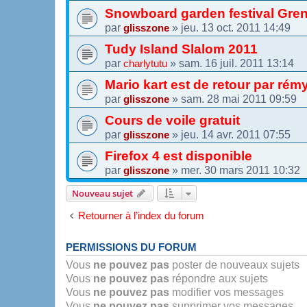
Snowboard garden festival Gren
par
»
jeu. 13 oct. 2011 14:49
glisszone
Tudy Island Slalom 2011
par
»
sam. 16 juil. 2011 13:14
charlytutu
Mario kart est de retour par rémy
par
»
sam. 28 mai 2011 09:59
glisszone
Cours de voile gratuit
par
»
jeu. 14 avr. 2011 07:55
glisszone
Firefox 4 est disponible
par
»
mer. 30 mars 2011 10:32
glisszone
Nouveau sujet
Retourner à l’index du forum
PERMISSIONS DU FORUM
Vous
ne pouvez pas
poster de nouveaux sujets
Vous
ne pouvez pas
répondre aux sujets
Vous
ne pouvez pas
modifier vos messages
Vous
ne pouvez pas
supprimer vos messages