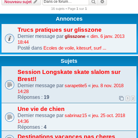
Rechercher
Recherche avanc
Nouveau sujet
16 sujets • Page
1
sur
1
Annonces
Trucs pratiques sur glisszone
Dernier message par
«
glisszone
dim. 6 janv. 2013
18:44
Posté dans
Ecoles de voile, kitesurf, surf ...
Sujets
Session Longskate skate slalom sur
Brest!!
Dernier message par
«
sarapetite5
jeu. 8 nov. 2018
14:28
Réponses :
19
1
2
Une vie de chien
Dernier message par
«
sabrinaz15
jeu. 25 oct. 2018
14:36
Réponses :
4
Destinations vacances pas cheres