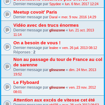
Dernier message par
«
Spydee
lun. 6 févr. 2017 12:24
Meetup covoit' Paris
Dernier message par
«
Daral
mer. 9 nov. 2016 14:29
Vidéo avec des trucs énormes
Dernier message par
«
glisszone
lun. 21 oct. 2013
11:14
On a besoin de vous !
Dernier message par
«
lealee
ven. 26 juil. 2013 08:12
Réponses :
2
Non au passage du tour de France au col
de sarenne
Dernier message par
«
glisszone
dim. 24 févr. 2013
19:52
Le Flyboard
Dernier message par
«
glisszone
ven. 23 nov. 2012
08:01
Attention aux excés de vitesse cet été
Dernier message par
«
phil38
mar. 28 août 2012 08:53