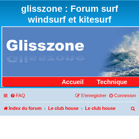
glisszone : Forum surf
windsurf et kitesurf
Accueil
Technique
FAQ
S’enregistrer
Connexion
Index du forum
Le club house
Le club house
R
e
c