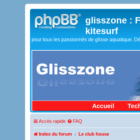
glisszone : 
kitesurf
pour tous les passionnés de glisse aquatique. Dé
Accueil
Tec
Accès rapide
FAQ
Index du forum
Le club house