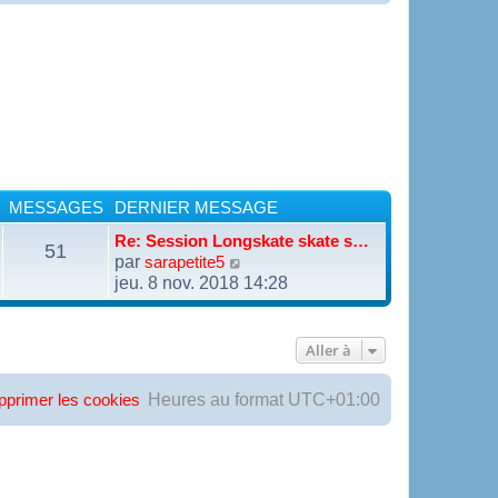
MESSAGES
DERNIER MESSAGE
Re: Session Longskate skate s…
51
par
V
sarapetite5
o
jeu. 8 nov. 2018 14:28
i
r
l
Aller à
e
d
e
Heures au format
UTC+01:00
pprimer les cookies
r
n
i
e
r
m