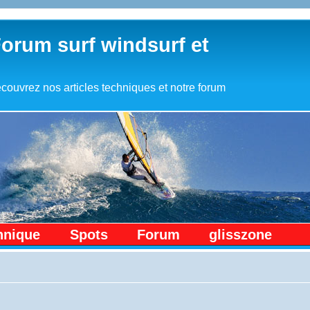
Forum surf windsurf et
couvrez nos articles techniques et notre forum
hnique
Spots
Forum
glisszone