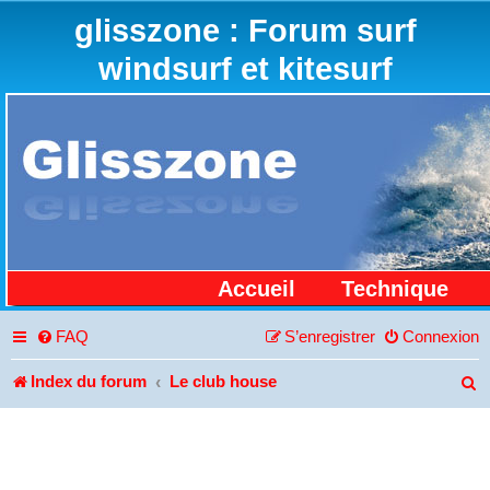
glisszone : Forum surf
windsurf et kitesurf
Accueil
Technique
FAQ
S’enregistrer
Connexion
Index du forum
Le club house
R
e
c