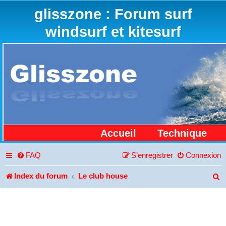
glisszone : Forum surf
windsurf et kitesurf
Accueil
Technique
FAQ
S’enregistrer
Connexion
Index du forum
Le club house
R
e
c