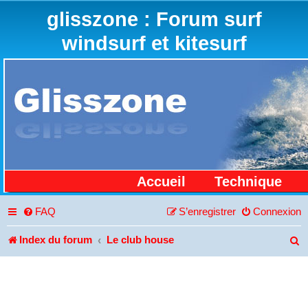
glisszone : Forum surf
windsurf et kitesurf
Accueil
Technique
FAQ
S’enregistrer
Connexion
Index du forum
Le club house
R
e
c