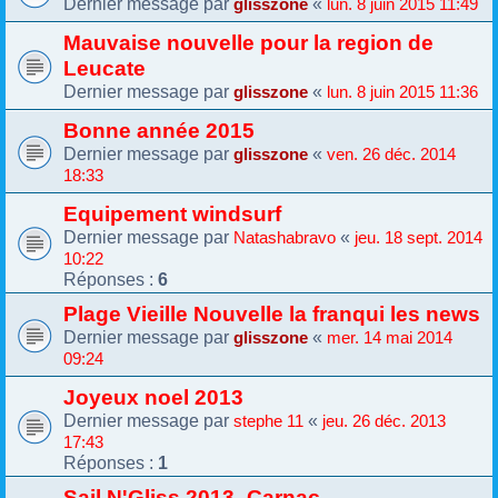
Dernier message par
«
glisszone
lun. 8 juin 2015 11:49
Mauvaise nouvelle pour la region de
Leucate
Dernier message par
«
glisszone
lun. 8 juin 2015 11:36
Bonne année 2015
Dernier message par
«
glisszone
ven. 26 déc. 2014
18:33
Equipement windsurf
Dernier message par
«
Natashabravo
jeu. 18 sept. 2014
10:22
Réponses :
6
Plage Vieille Nouvelle la franqui les news
Dernier message par
«
glisszone
mer. 14 mai 2014
09:24
Joyeux noel 2013
Dernier message par
«
stephe 11
jeu. 26 déc. 2013
17:43
Réponses :
1
Sail N'Gliss 2013- Carnac