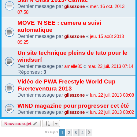
Dernier message par
«
glisszone
mer. 16 oct. 2013
07:58
MOVE 'N SEE : camera a suivi
automatique
Dernier message par
«
glisszone
jeu. 15 août 2013
09:25
Un site technique pleins de tuto pour le
windsurf
Dernier message par
«
amelle89
mar. 23 juil. 2013 07:14
Réponses :
3
Vidéo de PWA Freestyle World Cup
Fuerteventura 2013
Dernier message par
«
glisszone
lun. 22 juil. 2013 08:08
WIND magazine pour progresser cet été
Dernier message par
«
glisszone
lun. 22 juil. 2013 08:02
Nouveau sujet
1
2
3
4
Suivante
83 sujets