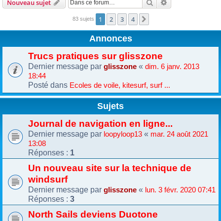
Rechercher
Recherche avanc
Nouveau sujet
1
2
3
4
Suivante
83 sujets
Annonces
Trucs pratiques sur glisszone
Dernier message par
«
glisszone
dim. 6 janv. 2013
18:44
Posté dans
Ecoles de voile, kitesurf, surf ...
Sujets
Journal de navigation en ligne...
Dernier message par
«
loopyloop13
mar. 24 août 2021
13:08
Réponses :
1
Un nouveau site sur la technique de
windsurf
Dernier message par
«
glisszone
lun. 3 févr. 2020 07:41
Réponses :
3
North Sails deviens Duotone