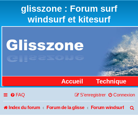
glisszone : Forum surf
windsurf et kitesurf
Accueil
Technique
FAQ
S’enregistrer
Connexion
Index du forum
Forum de la glisse
Forum windsurf
R
e
c