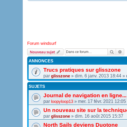
Forum windsurf
Recher
Re
Nouveau sujet
ANNONCES
Trucs pratiques sur glisszone
par
»
dim. 6 janv. 2013 18:44
» 
glisszone
SUJETS
Journal de navigation en ligne...
par
»
mer. 17 févr. 2021 12:05
loopyloop13
Un nouveau site sur la techniqu
par
»
dim. 16 août 2015 15:37
glisszone
North Sails deviens Duotone