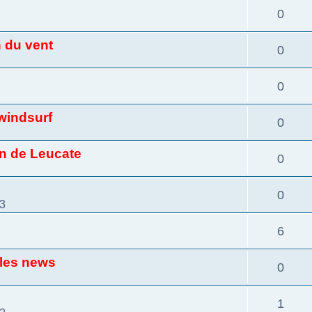
0
n du vent
0
0
windsurf
0
on de Leucate
0
0
33
6
 les news
0
1