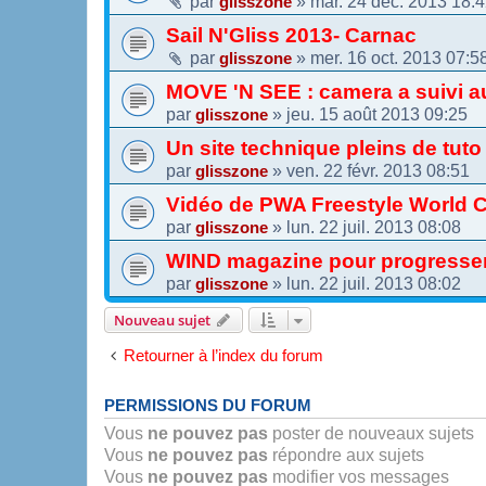
par
»
mar. 24 déc. 2013 18:
glisszone
Sail N'Gliss 2013- Carnac
par
»
mer. 16 oct. 2013 07:5
glisszone
MOVE 'N SEE : camera a suivi 
par
»
jeu. 15 août 2013 09:25
glisszone
Un site technique pleins de tuto
par
»
ven. 22 févr. 2013 08:51
glisszone
Vidéo de PWA Freestyle World 
par
»
lun. 22 juil. 2013 08:08
glisszone
WIND magazine pour progresser
par
»
lun. 22 juil. 2013 08:02
glisszone
Nouveau sujet
Retourner à l’index du forum
PERMISSIONS DU FORUM
Vous
ne pouvez pas
poster de nouveaux sujets
Vous
ne pouvez pas
répondre aux sujets
Vous
ne pouvez pas
modifier vos messages