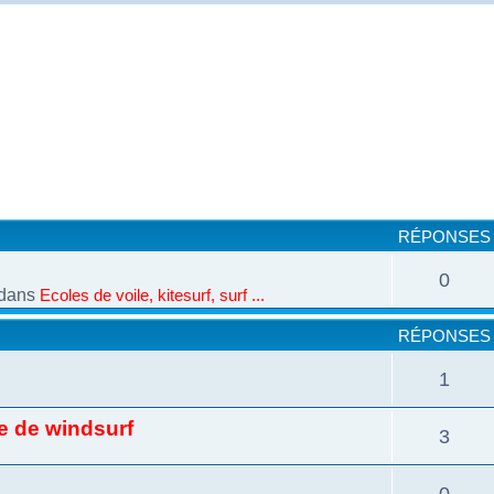
cher
cherche avancée
RÉPONSES
0
dans
Ecoles de voile, kitesurf, surf ...
RÉPONSES
1
e de windsurf
3
0