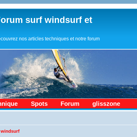
Forum surf windsurf et
couvrez nos articles techniques et notre forum
hnique
Spots
Forum
glisszone
 windsurf