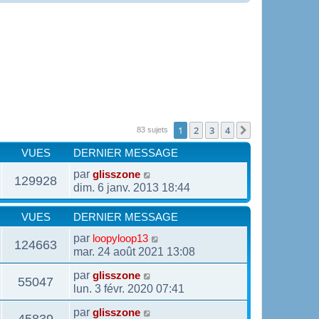
1
2
3
4
Suivante
83 sujets
VUES
DERNIER MESSAGE
par
glisszone
129928
dim. 6 janv. 2013 18:44
VUES
DERNIER MESSAGE
par
loopyloop13
124663
mar. 24 août 2021 13:08
par
glisszone
55047
lun. 3 févr. 2020 07:41
par
glisszone
45839