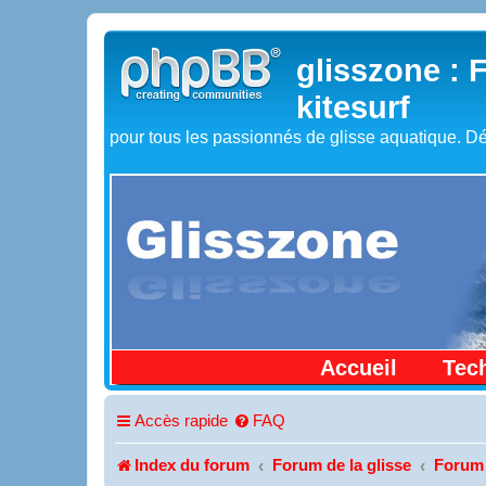
glisszone : 
kitesurf
pour tous les passionnés de glisse aquatique. Dé
Accueil
Tec
Accès rapide
FAQ
Index du forum
Forum de la glisse
Forum