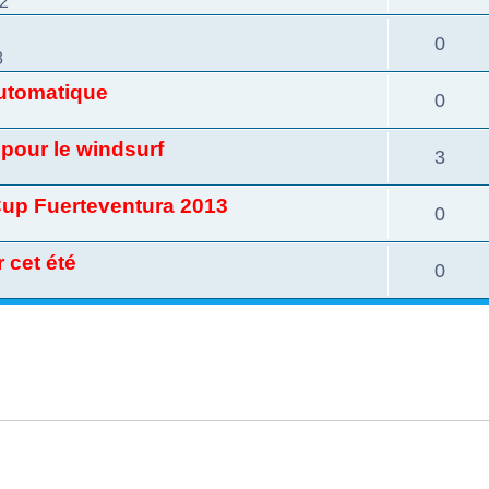
42
0
8
automatique
0
 pour le windsurf
3
Cup Fuerteventura 2013
0
 cet été
0