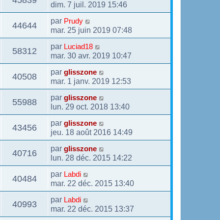
dim. 7 juil. 2019 15:46
par
Prudy
44644
mar. 25 juin 2019 07:48
par
Luciad18
58312
mar. 30 avr. 2019 10:47
par
glisszone
40508
mar. 1 janv. 2019 12:53
par
glisszone
55988
lun. 29 oct. 2018 13:40
par
glisszone
43456
jeu. 18 août 2016 14:49
par
glisszone
40716
lun. 28 déc. 2015 14:22
par
Labdi
40484
mar. 22 déc. 2015 13:40
par
Labdi
40993
mar. 22 déc. 2015 13:37