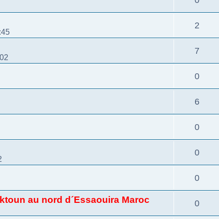
2
:45
7
:02
0
6
0
0
2
0
rktoun au nord d´Essaouira Maroc
0