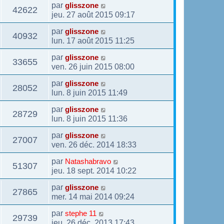
par
glisszone
42622
jeu. 27 août 2015 09:17
par
glisszone
40932
lun. 17 août 2015 11:25
par
glisszone
33655
ven. 26 juin 2015 08:00
par
glisszone
28052
lun. 8 juin 2015 11:49
par
glisszone
28729
lun. 8 juin 2015 11:36
par
glisszone
27007
ven. 26 déc. 2014 18:33
par
Natashabravo
51307
jeu. 18 sept. 2014 10:22
par
glisszone
27865
mer. 14 mai 2014 09:24
par
stephe 11
29739
jeu. 26 déc. 2013 17:43