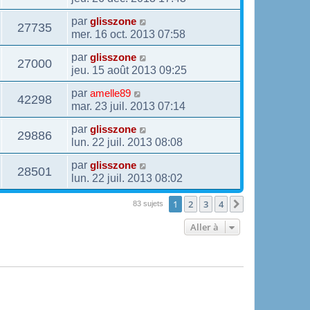
par
glisszone
27735
mer. 16 oct. 2013 07:58
par
glisszone
27000
jeu. 15 août 2013 09:25
par
amelle89
42298
mar. 23 juil. 2013 07:14
par
glisszone
29886
lun. 22 juil. 2013 08:08
par
glisszone
28501
lun. 22 juil. 2013 08:02
1
2
3
4
Suivante
83 sujets
Aller à