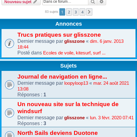
Rechercher
Recherche avanc
Nouveau sujet
1
2
3
4
Suivante
83 sujets
Annonces
Trucs pratiques sur glisszone
Dernier message par
«
glisszone
dim. 6 janv. 2013
18:44
Posté dans
Ecoles de voile, kitesurf, surf ...
Sujets
Journal de navigation en ligne...
Dernier message par
«
loopyloop13
mar. 24 août 2021
13:08
Réponses :
1
Un nouveau site sur la technique de
windsurf
Dernier message par
«
glisszone
lun. 3 févr. 2020 07:41
Réponses :
3
North Sails deviens Duotone