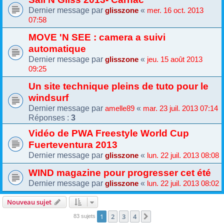
Dernier message par
«
glisszone
mer. 16 oct. 2013
07:58
MOVE 'N SEE : camera a suivi
automatique
Dernier message par
«
glisszone
jeu. 15 août 2013
09:25
Un site technique pleins de tuto pour le
windsurf
Dernier message par
«
amelle89
mar. 23 juil. 2013 07:14
Réponses :
3
Vidéo de PWA Freestyle World Cup
Fuerteventura 2013
Dernier message par
«
glisszone
lun. 22 juil. 2013 08:08
WIND magazine pour progresser cet été
Dernier message par
«
glisszone
lun. 22 juil. 2013 08:02
Nouveau sujet
1
2
3
4
Suivante
83 sujets