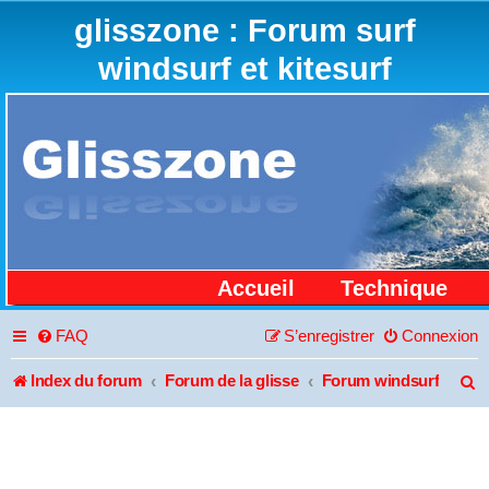
glisszone : Forum surf
windsurf et kitesurf
Accueil
Technique
FAQ
S’enregistrer
Connexion
Index du forum
Forum de la glisse
Forum windsurf
R
e
c