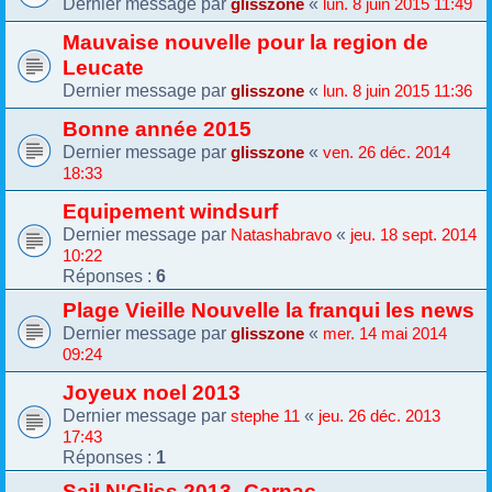
Dernier message par
«
glisszone
lun. 8 juin 2015 11:49
Mauvaise nouvelle pour la region de
Leucate
Dernier message par
«
glisszone
lun. 8 juin 2015 11:36
Bonne année 2015
Dernier message par
«
glisszone
ven. 26 déc. 2014
18:33
Equipement windsurf
Dernier message par
«
Natashabravo
jeu. 18 sept. 2014
10:22
Réponses :
6
Plage Vieille Nouvelle la franqui les news
Dernier message par
«
glisszone
mer. 14 mai 2014
09:24
Joyeux noel 2013
Dernier message par
«
stephe 11
jeu. 26 déc. 2013
17:43
Réponses :
1
Sail N'Gliss 2013- Carnac