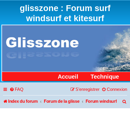
glisszone : Forum surf
windsurf et kitesurf
Accueil
Technique
FAQ
S’enregistrer
Connexion
Index du forum
Forum de la glisse
Forum windsurf
R
e
c