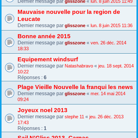
Dernier message par
«
glisszone
lun. 8 juin 2015 11:49
Mauvaise nouvelle pour la region de
Leucate
Dernier message par
«
glisszone
lun. 8 juin 2015 11:36
Bonne année 2015
Dernier message par
«
glisszone
ven. 26 déc. 2014
18:33
Equipement windsurf
Dernier message par
«
Natashabravo
jeu. 18 sept. 2014
10:22
Réponses :
6
Plage Vieille Nouvelle la franqui les news
Dernier message par
«
glisszone
mer. 14 mai 2014
09:24
Joyeux noel 2013
Dernier message par
«
stephe 11
jeu. 26 déc. 2013
17:43
Réponses :
1
Sail N'Gliss 2013- Carnac