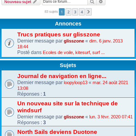
Rechercher
Recherche avanc
Nouveau sujet
1
2
3
4
Suivante
83 sujets
Annonces
Trucs pratiques sur glisszone
Dernier message par
«
glisszone
dim. 6 janv. 2013
18:44
Posté dans
Ecoles de voile, kitesurf, surf ...
Sujets
Journal de navigation en ligne...
Dernier message par
«
loopyloop13
mar. 24 août 2021
13:08
Réponses :
1
Un nouveau site sur la technique de
windsurf
Dernier message par
«
glisszone
lun. 3 févr. 2020 07:41
Réponses :
3
North Sails deviens Duotone