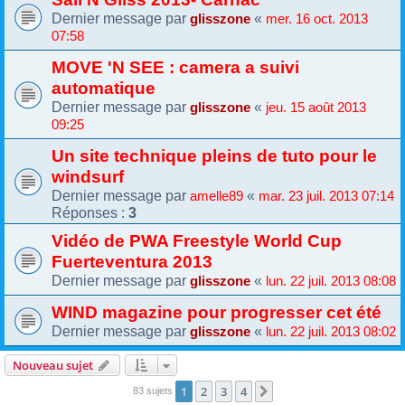
Dernier message par
«
glisszone
mer. 16 oct. 2013
07:58
MOVE 'N SEE : camera a suivi
automatique
Dernier message par
«
glisszone
jeu. 15 août 2013
09:25
Un site technique pleins de tuto pour le
windsurf
Dernier message par
«
amelle89
mar. 23 juil. 2013 07:14
Réponses :
3
Vidéo de PWA Freestyle World Cup
Fuerteventura 2013
Dernier message par
«
glisszone
lun. 22 juil. 2013 08:08
WIND magazine pour progresser cet été
Dernier message par
«
glisszone
lun. 22 juil. 2013 08:02
Nouveau sujet
1
2
3
4
Suivante
83 sujets