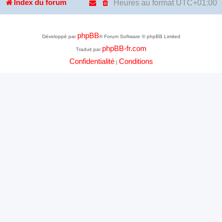
Heures au format
UTC+01:00
Index du forum
phpBB
Développé par
® Forum Software © phpBB Limited
phpBB-fr.com
Traduit par
Confidentialité
Conditions
|