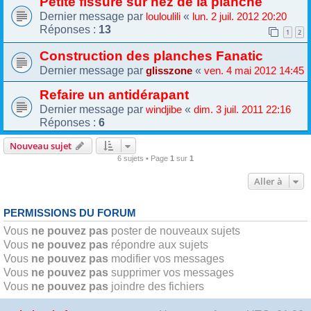
Petite fissure sur nez de la planche
Dernier message par
«
louloulili
lun. 2 juil. 2012 20:20
Réponses :
13
1
2
Construction des planches Fanatic
Dernier message par
«
glisszone
ven. 4 mai 2012 14:45
Refaire un antidérapant
Dernier message par
«
windjibe
dim. 3 juil. 2011 22:16
Réponses :
6
Nouveau sujet
6 sujets • Page
1
sur
1
Aller à
PERMISSIONS DU FORUM
Vous
ne pouvez pas
poster de nouveaux sujets
Vous
ne pouvez pas
répondre aux sujets
Vous
ne pouvez pas
modifier vos messages
Vous
ne pouvez pas
supprimer vos messages
Vous
ne pouvez pas
joindre des fichiers