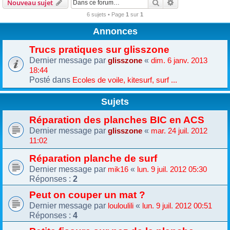
Rechercher
Recherche avanc
Nouveau sujet
6 sujets • Page
1
sur
1
Annonces
Trucs pratiques sur glisszone
Dernier message par
«
glisszone
dim. 6 janv. 2013
18:44
Posté dans
Ecoles de voile, kitesurf, surf ...
Sujets
Réparation des planches BIC en ACS
Dernier message par
«
glisszone
mar. 24 juil. 2012
11:02
Réparation planche de surf
Dernier message par
«
mik16
lun. 9 juil. 2012 05:30
Réponses :
2
Peut on couper un mat ?
Dernier message par
«
louloulili
lun. 9 juil. 2012 00:51
Réponses :
4