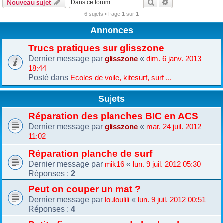
Rechercher
Recherche avanc
Nouveau sujet
6 sujets • Page
1
sur
1
Annonces
Trucs pratiques sur glisszone
Dernier message par
«
glisszone
dim. 6 janv. 2013
18:44
Posté dans
Ecoles de voile, kitesurf, surf ...
Sujets
Réparation des planches BIC en ACS
Dernier message par
«
glisszone
mar. 24 juil. 2012
11:02
Réparation planche de surf
Dernier message par
«
mik16
lun. 9 juil. 2012 05:30
Réponses :
2
Peut on couper un mat ?
Dernier message par
«
louloulili
lun. 9 juil. 2012 00:51
Réponses :
4