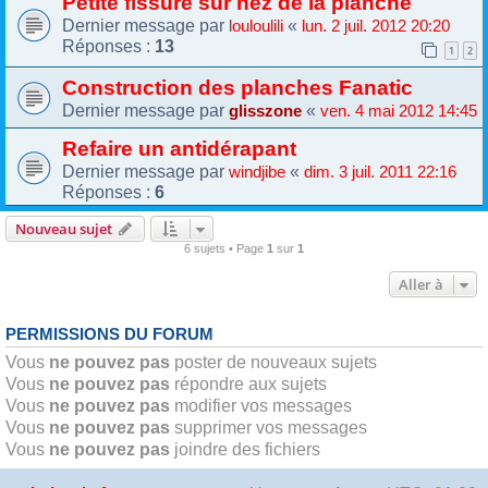
Petite fissure sur nez de la planche
Dernier message par
«
louloulili
lun. 2 juil. 2012 20:20
Réponses :
13
1
2
Construction des planches Fanatic
Dernier message par
«
glisszone
ven. 4 mai 2012 14:45
Refaire un antidérapant
Dernier message par
«
windjibe
dim. 3 juil. 2011 22:16
Réponses :
6
Nouveau sujet
6 sujets • Page
1
sur
1
Aller à
PERMISSIONS DU FORUM
Vous
ne pouvez pas
poster de nouveaux sujets
Vous
ne pouvez pas
répondre aux sujets
Vous
ne pouvez pas
modifier vos messages
Vous
ne pouvez pas
supprimer vos messages
Vous
ne pouvez pas
joindre des fichiers