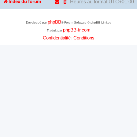
Heures au format
UTC+01:00
Index du forum
phpBB
Développé par
® Forum Software © phpBB Limited
phpBB-fr.com
Traduit par
Confidentialité
Conditions
|