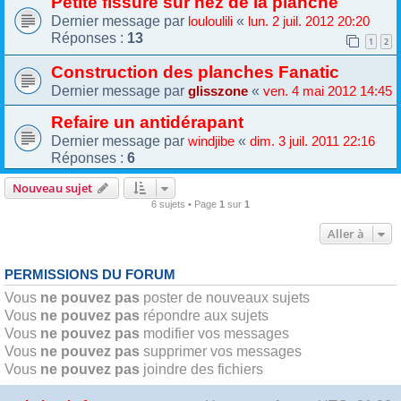
Petite fissure sur nez de la planche
Dernier message par
«
louloulili
lun. 2 juil. 2012 20:20
Réponses :
13
1
2
Construction des planches Fanatic
Dernier message par
«
glisszone
ven. 4 mai 2012 14:45
Refaire un antidérapant
Dernier message par
«
windjibe
dim. 3 juil. 2011 22:16
Réponses :
6
Nouveau sujet
6 sujets • Page
1
sur
1
Aller à
PERMISSIONS DU FORUM
Vous
ne pouvez pas
poster de nouveaux sujets
Vous
ne pouvez pas
répondre aux sujets
Vous
ne pouvez pas
modifier vos messages
Vous
ne pouvez pas
supprimer vos messages
Vous
ne pouvez pas
joindre des fichiers