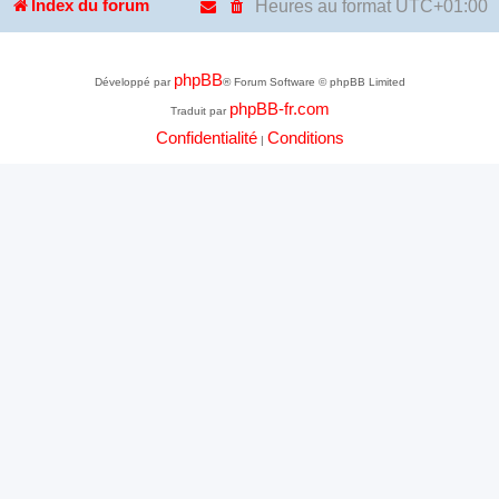
Heures au format
UTC+01:00
Index du forum
phpBB
Développé par
® Forum Software © phpBB Limited
phpBB-fr.com
Traduit par
Confidentialité
Conditions
|