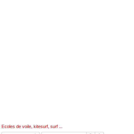
h
e
r
c
h
e
r
Ecoles de voile, kitesurf, surf ...