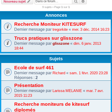
Rechercher
Recherche avanc
Nouveau sujet
9 sujets • Page
1
sur
1
Annonces
Recherche Moniteur KITESURF
Dernier message par
«
tregorkite
mer. 3 déc. 2014 16:23
Trucs pratiques sur glisszone
Dernier message par
«
glisszone
dim. 6 janv. 2013
18:44
Sujets
Ecole de surf 461
Dernier message par
«
Richard
sam. 1 févr. 2020 23:28
Réponses :
2
Présentation
Dernier message par
«
Larissa MELANIE
mar. 7 avr.
2015 11:23
Recherche moniteurs de kitesurf
diplomés