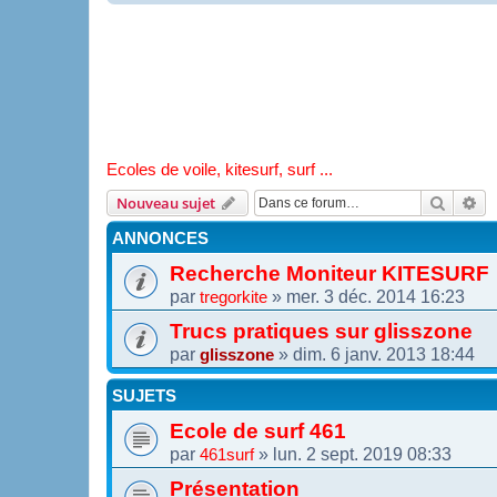
Ecoles de voile, kitesurf, surf ...
Recher
Re
Nouveau sujet
ANNONCES
Recherche Moniteur KITESURF
par
»
mer. 3 déc. 2014 16:23
tregorkite
Trucs pratiques sur glisszone
par
»
dim. 6 janv. 2013 18:44
glisszone
SUJETS
Ecole de surf 461
par
»
lun. 2 sept. 2019 08:33
461surf
Présentation