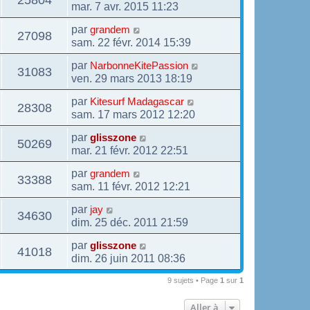
mar. 7 avr. 2015 11:23
par
grandem
27098
sam. 22 févr. 2014 15:39
par
NarbonneKitePassion
31083
ven. 29 mars 2013 18:19
par
Kitesurf Madagascar
28308
sam. 17 mars 2012 12:20
par
glisszone
50269
mar. 21 févr. 2012 22:51
par
grandem
33388
sam. 11 févr. 2012 12:21
par
jay
34630
dim. 25 déc. 2011 21:59
par
glisszone
41018
dim. 26 juin 2011 08:36
9 sujets • Page
1
sur
1
Aller à