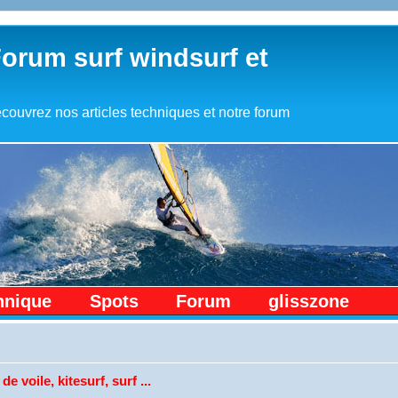
Forum surf windsurf et
couvrez nos articles techniques et notre forum
hnique
Spots
Forum
glisszone
de voile, kitesurf, surf ...