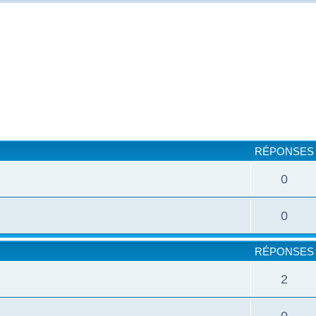
cher
cherche avancée
RÉPONSES
0
0
RÉPONSES
2
0