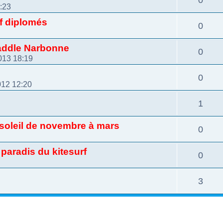
1:23
f diplomés
0
Paddle Narbonne
0
013 18:19
0
012 12:20
1
t soleil de novembre à mars
0
paradis du kitesurf
0
3