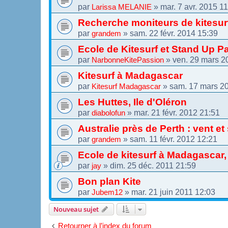
par
»
mar. 7 avr. 2015 1
Larissa MELANIE
Recherche moniteurs de kitesur
par
»
sam. 22 févr. 2014 15:39
grandem
Ecole de Kitesurf et Stand Up 
par
»
ven. 29 mars 2
NarbonneKitePassion
Kitesurf à Madagascar
par
»
sam. 17 mars 2
Kitesurf Madagascar
Les Huttes, Ile d'Oléron
par
»
mar. 21 févr. 2012 21:51
diabolofun
Australie près de Perth : vent e
par
»
sam. 11 févr. 2012 12:21
grandem
Ecole de kitesurf à Madagascar, 
par
»
dim. 25 déc. 2011 21:59
jay
Bon plan Kite
par
»
mar. 21 juin 2011 12:03
Jubem12
Nouveau sujet
Retourner à l’index du forum