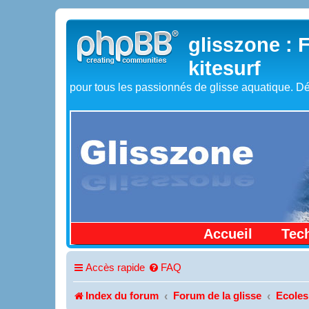
glisszone : 
kitesurf
pour tous les passionnés de glisse aquatique. Dé
Accueil
Tec
Accès rapide
FAQ
Index du forum
Forum de la glisse
Ecoles 