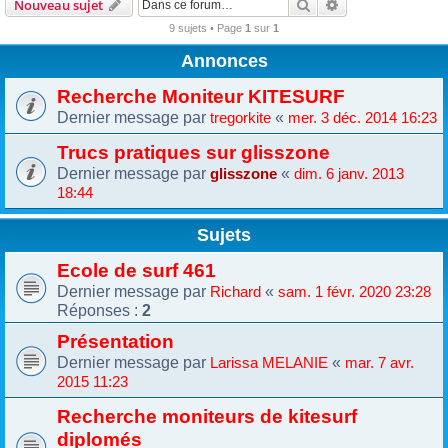
Rechercher
Recherche avanc
Nouveau sujet
9 sujets • Page
1
sur
1
Annonces
Recherche Moniteur KITESURF
Dernier message par
«
tregorkite
mer. 3 déc. 2014 16:23
Trucs pratiques sur glisszone
Dernier message par
«
glisszone
dim. 6 janv. 2013
18:44
Sujets
Ecole de surf 461
Dernier message par
«
Richard
sam. 1 févr. 2020 23:28
Réponses :
2
Présentation
Dernier message par
«
Larissa MELANIE
mar. 7 avr.
2015 11:23
Recherche moniteurs de kitesurf
diplomés