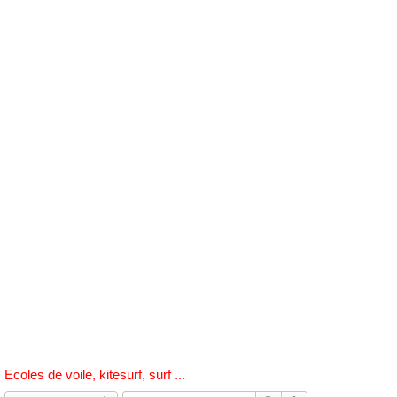
h
e
r
c
h
e
r
Ecoles de voile, kitesurf, surf ...