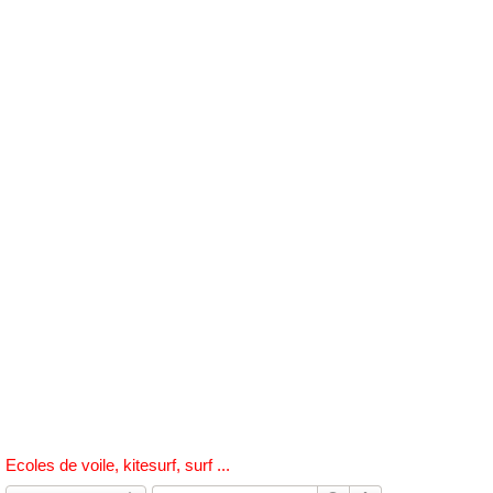
h
e
r
c
h
e
r
Ecoles de voile, kitesurf, surf ...