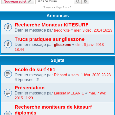
Rechercher
Recherche avanc
Nouveau sujet
9 sujets • Page
1
sur
1
Annonces
Recherche Moniteur KITESURF
Dernier message par
«
tregorkite
mer. 3 déc. 2014 16:23
Trucs pratiques sur glisszone
Dernier message par
«
glisszone
dim. 6 janv. 2013
18:44
Sujets
Ecole de surf 461
Dernier message par
«
Richard
sam. 1 févr. 2020 23:28
Réponses :
2
Présentation
Dernier message par
«
Larissa MELANIE
mar. 7 avr.
2015 11:23
Recherche moniteurs de kitesurf
diplomés