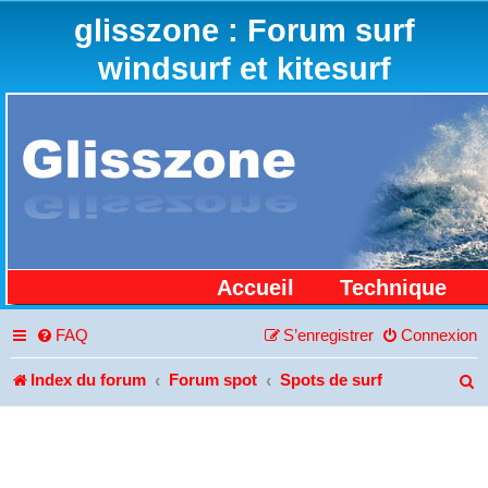
glisszone : Forum surf
windsurf et kitesurf
Accueil
Technique
FAQ
S’enregistrer
Connexion
Index du forum
Forum spot
Spots de surf
R
e
c