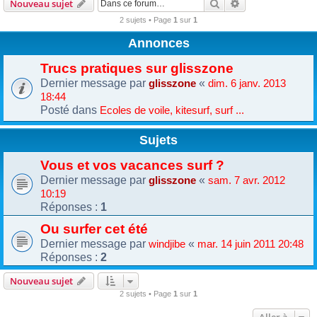
Rechercher
Recherche avanc
Nouveau sujet
2 sujets • Page
1
sur
1
Annonces
Trucs pratiques sur glisszone
Dernier message par
«
glisszone
dim. 6 janv. 2013
18:44
Posté dans
Ecoles de voile, kitesurf, surf ...
Sujets
Vous et vos vacances surf ?
Dernier message par
«
glisszone
sam. 7 avr. 2012
10:19
Réponses :
1
Ou surfer cet été
Dernier message par
«
windjibe
mar. 14 juin 2011 20:48
Réponses :
2
Nouveau sujet
2 sujets • Page
1
sur
1
Aller à