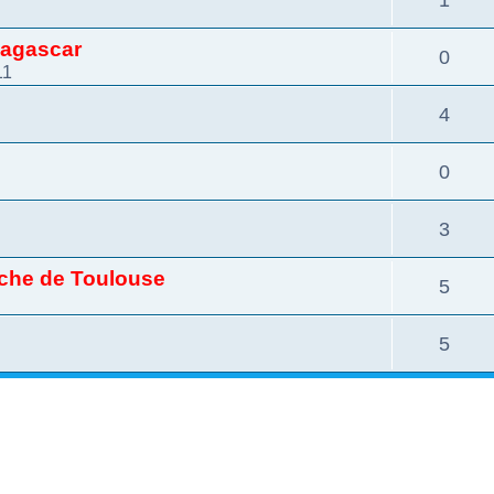
dagascar
0
11
4
0
3
oche de Toulouse
5
5