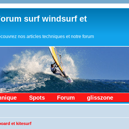
Forum surf windsurf et
couvrez nos articles techniques et notre forum
hnique
Spots
Forum
glisszone
oard et kitesurf