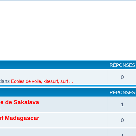
cher
cherche avancée
RÉPONSES
0
dans
Ecoles de voile, kitesurf, surf ...
RÉPONSES
ie de Sakalava
1
5
urf Madagascar
0
1