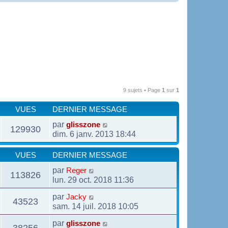
9 sujets • Page
1
sur
1
VUES
DERNIER MESSAGE
par
glisszone
129930
dim. 6 janv. 2013 18:44
VUES
DERNIER MESSAGE
par
Reger
113826
lun. 29 oct. 2018 11:36
par
Jacky
43523
sam. 14 juil. 2018 10:05
par
glisszone
38256