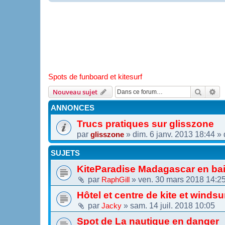
Spots de funboard et kitesurf
Recher
Re
Nouveau sujet
ANNONCES
Trucs pratiques sur glisszone
par
»
dim. 6 janv. 2013 18:44
» 
glisszone
SUJETS
KiteParadise Madagascar en ba
par
»
ven. 30 mars 2018 14:2
RaphGill
Hôtel et centre de kite et winds
par
»
sam. 14 juil. 2018 10:05
Jacky
Spot de La nautique en danger