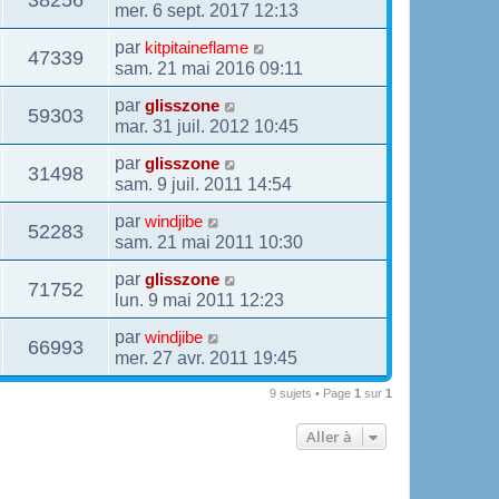
mer. 6 sept. 2017 12:13
par
kitpitaineflame
47339
sam. 21 mai 2016 09:11
par
glisszone
59303
mar. 31 juil. 2012 10:45
par
glisszone
31498
sam. 9 juil. 2011 14:54
par
windjibe
52283
sam. 21 mai 2011 10:30
par
glisszone
71752
lun. 9 mai 2011 12:23
par
windjibe
66993
mer. 27 avr. 2011 19:45
9 sujets • Page
1
sur
1
Aller à