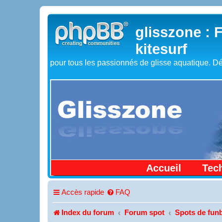
glisszone : 
kitesurf
pour tous les passionnés de glisse aquatique. Dé
Accueil
Tec
Accès rapide
FAQ
Index du forum
Forum spot
Spots de funb