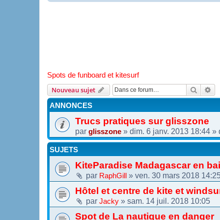
Spots de funboard et kitesurf
Recher
Re
Nouveau sujet
ANNONCES
Trucs pratiques sur glisszone
par
»
dim. 6 janv. 2013 18:44
» 
glisszone
SUJETS
KiteParadise Madagascar en ba
par
»
ven. 30 mars 2018 14:2
RaphGill
Hôtel et centre de kite et winds
par
»
sam. 14 juil. 2018 10:05
Jacky
Spot de La nautique en danger