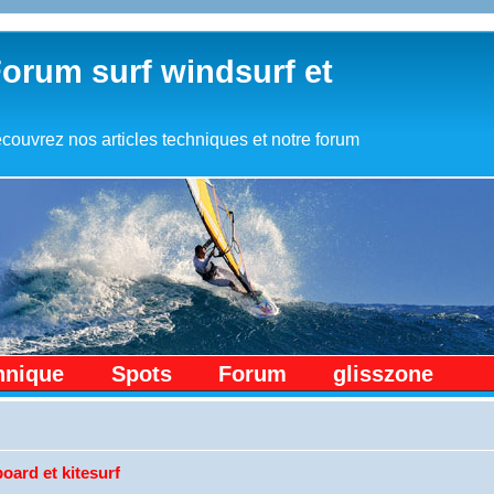
Forum surf windsurf et
couvrez nos articles techniques et notre forum
hnique
Spots
Forum
glisszone
oard et kitesurf