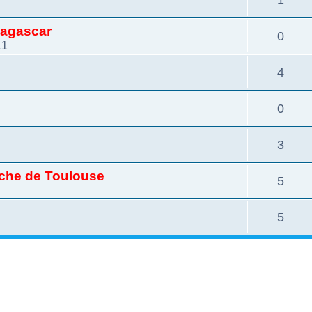
dagascar
0
11
4
0
3
oche de Toulouse
5
5