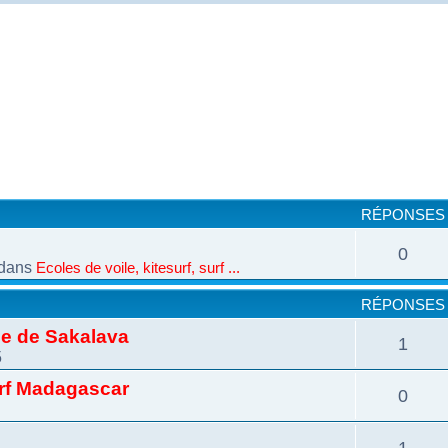
cher
cherche avancée
RÉPONSES
0
dans
Ecoles de voile, kitesurf, surf ...
RÉPONSES
ie de Sakalava
1
5
urf Madagascar
0
1