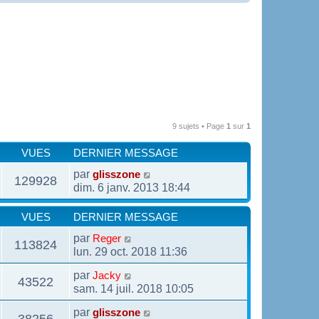
9 sujets • Page
1
sur
1
VUES
DERNIER MESSAGE
par
glisszone
129928
dim. 6 janv. 2013 18:44
VUES
DERNIER MESSAGE
par
Reger
113824
lun. 29 oct. 2018 11:36
par
Jacky
43522
sam. 14 juil. 2018 10:05
par
glisszone
38256