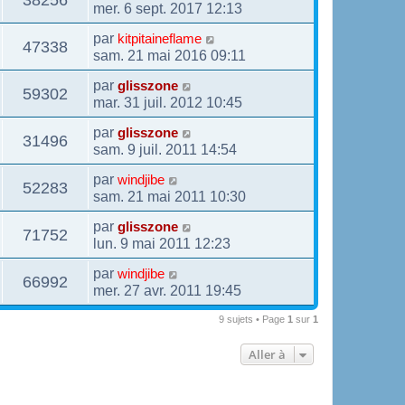
mer. 6 sept. 2017 12:13
par
kitpitaineflame
47338
sam. 21 mai 2016 09:11
par
glisszone
59302
mar. 31 juil. 2012 10:45
par
glisszone
31496
sam. 9 juil. 2011 14:54
par
windjibe
52283
sam. 21 mai 2011 10:30
par
glisszone
71752
lun. 9 mai 2011 12:23
par
windjibe
66992
mer. 27 avr. 2011 19:45
9 sujets • Page
1
sur
1
Aller à