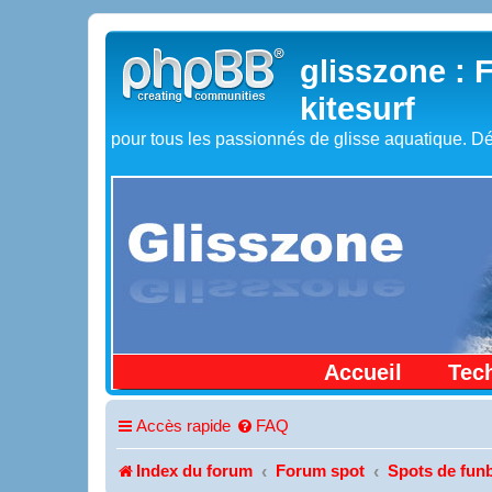
glisszone : 
kitesurf
pour tous les passionnés de glisse aquatique. Dé
Accueil
Tec
Accès rapide
FAQ
Index du forum
Forum spot
Spots de funb