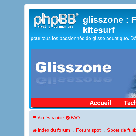
glisszone : 
kitesurf
pour tous les passionnés de glisse aquatique. Dé
Accueil
Tec
Accès rapide
FAQ
Index du forum
Forum spot
Spots de funb