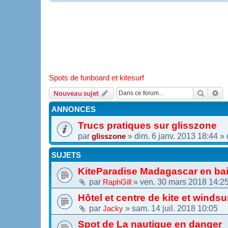
Spots de funboard et kitesurf
Recher
Re
Nouveau sujet
ANNONCES
Trucs pratiques sur glisszone
par
»
dim. 6 janv. 2013 18:44
» 
glisszone
SUJETS
KiteParadise Madagascar en ba
par
»
ven. 30 mars 2018 14:2
RaphGill
Hôtel et centre de kite et winds
par
»
sam. 14 juil. 2018 10:05
Jacky
Spot de La nautique en danger