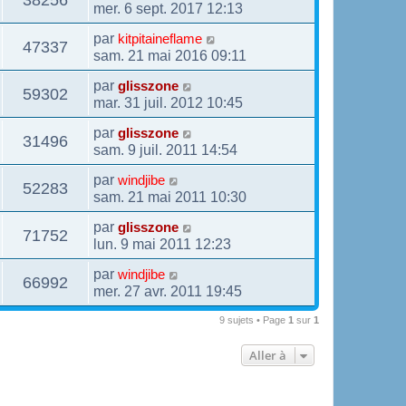
mer. 6 sept. 2017 12:13
par
kitpitaineflame
47337
sam. 21 mai 2016 09:11
par
glisszone
59302
mar. 31 juil. 2012 10:45
par
glisszone
31496
sam. 9 juil. 2011 14:54
par
windjibe
52283
sam. 21 mai 2011 10:30
par
glisszone
71752
lun. 9 mai 2011 12:23
par
windjibe
66992
mer. 27 avr. 2011 19:45
9 sujets • Page
1
sur
1
Aller à