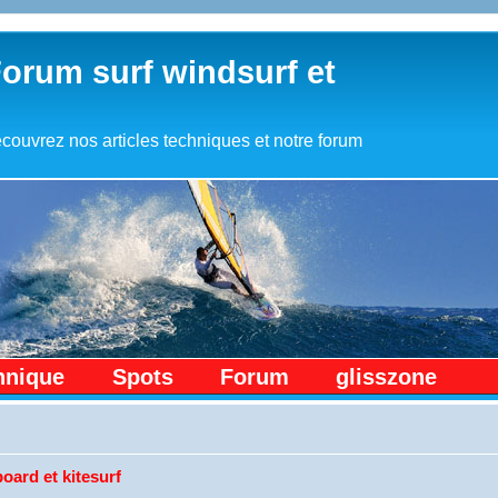
Forum surf windsurf et
couvrez nos articles techniques et notre forum
hnique
Spots
Forum
glisszone
oard et kitesurf