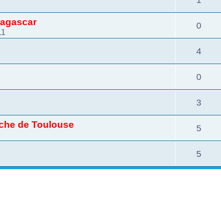
dagascar
0
11
4
0
3
oche de Toulouse
5
5