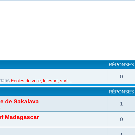
cher
cherche avancée
RÉPONSES
0
dans
Ecoles de voile, kitesurf, surf ...
RÉPONSES
ie de Sakalava
1
5
urf Madagascar
0
1