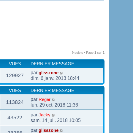
9 sujets • Page
1
sur
1
VUES
DERNIER MESSAGE
par
glisszone
129927
dim. 6 janv. 2013 18:44
VUES
DERNIER MESSAGE
par
Reger
113824
lun. 29 oct. 2018 11:36
par
Jacky
43522
sam. 14 juil. 2018 10:05
par
glisszone
38256