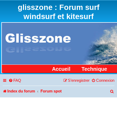
glisszone : Forum surf
windsurf et kitesurf
Accueil
Technique
FAQ
S’enregistrer
Connexion
Index du forum
Forum spot
R
e
c