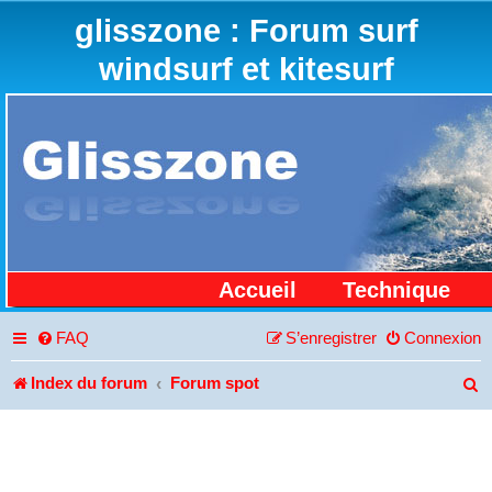
glisszone : Forum surf
windsurf et kitesurf
Accueil
Technique
FAQ
S’enregistrer
Connexion
Index du forum
Forum spot
R
e
c