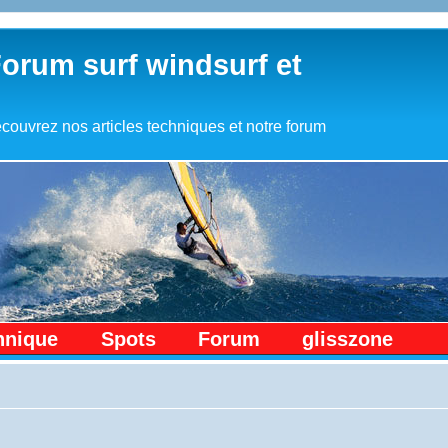
Forum surf windsurf et
couvrez nos articles techniques et notre forum
hnique
Spots
Forum
glisszone