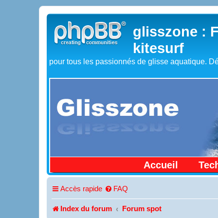
glisszone : 
kitesurf
pour tous les passionnés de glisse aquatique. Dé
Accueil
Tec
Accès rapide
FAQ
Index du forum
Forum spot