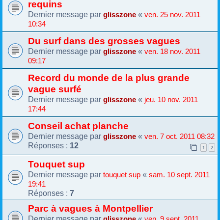
requins
Dernier message par
«
glisszone
ven. 25 nov. 2011
10:34
Du surf dans des grosses vagues
Dernier message par
«
glisszone
ven. 18 nov. 2011
09:17
Record du monde de la plus grande
vague surfé
Dernier message par
«
glisszone
jeu. 10 nov. 2011
17:44
Conseil achat planche
Dernier message par
«
glisszone
ven. 7 oct. 2011 08:32
Réponses :
12
1
2
Touquet sup
Dernier message par
«
touquet sup
sam. 10 sept. 2011
19:41
Réponses :
7
Parc à vagues à Montpellier
Dernier message par
«
glisszone
ven. 9 sept. 2011