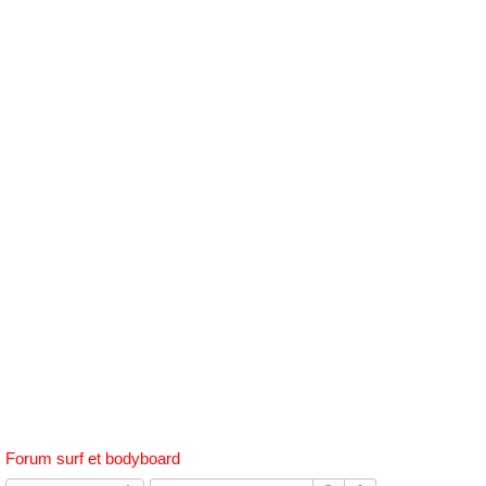
h
e
r
c
h
e
r
Forum surf et bodyboard