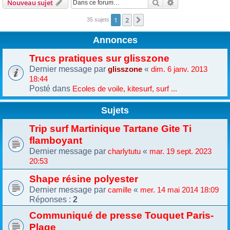
Rechercher
Recherche avanc
Nouveau sujet
1
2
Suivante
35 sujets
Annonces
Trucs pratiques sur glisszone
Dernier message par
«
glisszone
dim. 6 janv. 2013
18:44
Posté dans
Ecoles de voile, kitesurf, surf ...
Sujets
Trip surf Martinique Tartane Gite Ti
flamboyant
Dernier message par
«
charlytutu
mar. 19 sept. 2023
20:53
Shape résine polyester
Dernier message par
«
camille
mer. 14 mai 2014 18:09
Réponses :
2
Communiqué de presse Touquet Paris-
Plage