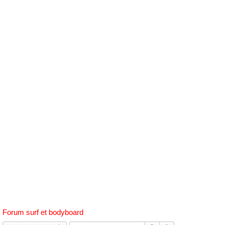
h
e
r
c
h
e
r
Forum surf et bodyboard