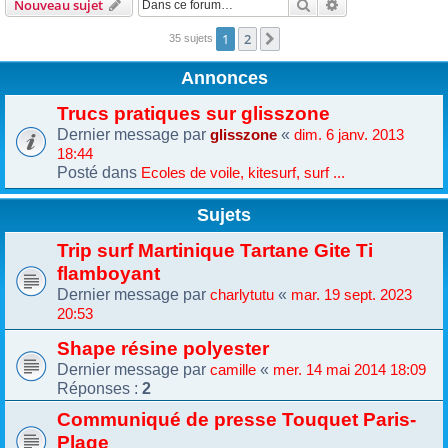
Rechercher
Recherche avanc
Nouveau sujet
1
2
Suivante
35 sujets
Annonces
Trucs pratiques sur glisszone
Dernier message par
«
glisszone
dim. 6 janv. 2013
18:44
Posté dans
Ecoles de voile, kitesurf, surf ...
Sujets
Trip surf Martinique Tartane Gite Ti
flamboyant
Dernier message par
«
charlytutu
mar. 19 sept. 2023
20:53
Shape résine polyester
Dernier message par
«
camille
mer. 14 mai 2014 18:09
Réponses :
2
Communiqué de presse Touquet Paris-
Plage