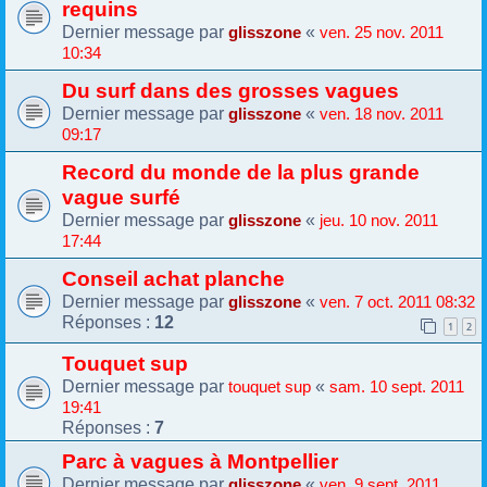
requins
Dernier message par
«
glisszone
ven. 25 nov. 2011
10:34
Du surf dans des grosses vagues
Dernier message par
«
glisszone
ven. 18 nov. 2011
09:17
Record du monde de la plus grande
vague surfé
Dernier message par
«
glisszone
jeu. 10 nov. 2011
17:44
Conseil achat planche
Dernier message par
«
glisszone
ven. 7 oct. 2011 08:32
Réponses :
12
1
2
Touquet sup
Dernier message par
«
touquet sup
sam. 10 sept. 2011
19:41
Réponses :
7
Parc à vagues à Montpellier
Dernier message par
«
glisszone
ven. 9 sept. 2011