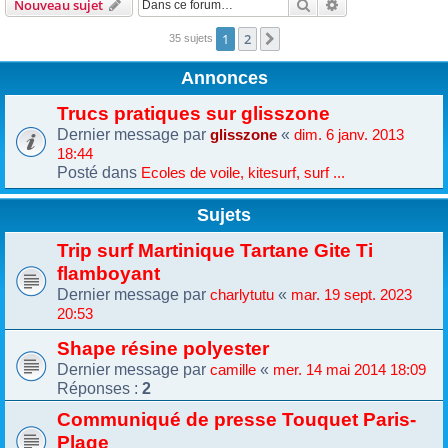
Rechercher
Recherche avanc
Nouveau sujet
1
2
Suivante
35 sujets
Annonces
Trucs pratiques sur glisszone
Dernier message par
«
glisszone
dim. 6 janv. 2013
18:44
Posté dans
Ecoles de voile, kitesurf, surf ...
Sujets
Trip surf Martinique Tartane Gite Ti
flamboyant
Dernier message par
«
charlytutu
mar. 19 sept. 2023
20:53
Shape résine polyester
Dernier message par
«
camille
mer. 14 mai 2014 18:09
Réponses :
2
Communiqué de presse Touquet Paris-
Plage