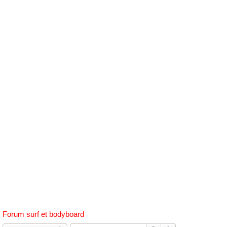
h
e
r
c
h
e
r
Forum surf et bodyboard