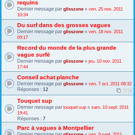
requins
Dernier message par
«
glisszone
ven. 25 nov. 2011
10:34
Du surf dans des grosses vagues
Dernier message par
«
glisszone
ven. 18 nov. 2011
09:17
Record du monde de la plus grande
vague surfé
Dernier message par
«
glisszone
jeu. 10 nov. 2011
17:44
Conseil achat planche
Dernier message par
«
glisszone
ven. 7 oct. 2011 08:32
Réponses :
12
1
2
Touquet sup
Dernier message par
«
touquet sup
sam. 10 sept. 2011
19:41
Réponses :
7
Parc à vagues à Montpellier
Dernier message par
«
glisszone
ven. 9 sept. 2011