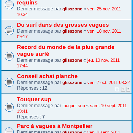
requins
Dernier message par
«
glisszone
ven. 25 nov. 2011
10:34
Du surf dans des grosses vagues
Dernier message par
«
glisszone
ven. 18 nov. 2011
09:17
Record du monde de la plus grande
vague surfé
Dernier message par
«
glisszone
jeu. 10 nov. 2011
17:44
Conseil achat planche
Dernier message par
«
glisszone
ven. 7 oct. 2011 08:32
Réponses :
12
1
2
Touquet sup
Dernier message par
«
touquet sup
sam. 10 sept. 2011
19:41
Réponses :
7
Parc à vagues à Montpellier
Dernier message par
«
glisszone
ven. 9 sept. 2011