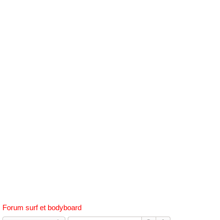
h
e
r
c
h
e
r
Forum surf et bodyboard