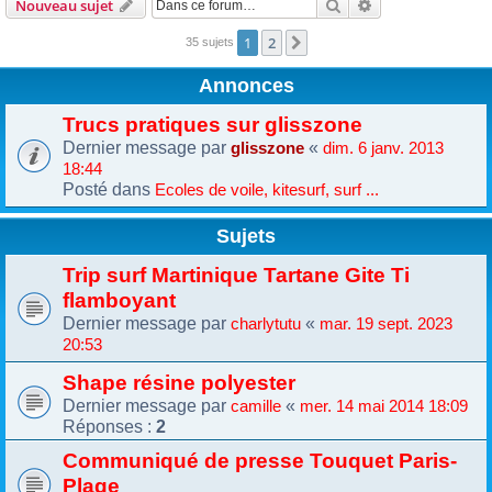
Rechercher
Recherche avanc
Nouveau sujet
1
2
Suivante
35 sujets
Annonces
Trucs pratiques sur glisszone
Dernier message par
«
glisszone
dim. 6 janv. 2013
18:44
Posté dans
Ecoles de voile, kitesurf, surf ...
Sujets
Trip surf Martinique Tartane Gite Ti
flamboyant
Dernier message par
«
charlytutu
mar. 19 sept. 2023
20:53
Shape résine polyester
Dernier message par
«
camille
mer. 14 mai 2014 18:09
Réponses :
2
Communiqué de presse Touquet Paris-
Plage